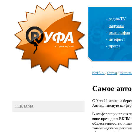
-
радио/TV
-
наружка
-
полиграфия
-
интернет
-
пресса
РУФА.ru
/
Статьи
/
Фестива
Самое авто
С 9 по 11 июня на бер
Антикризисную конфер
РЕКЛАМА
В конференции приняли
вице-президент ВКПМ п
общественностью и ме
топ-менеджеры региона