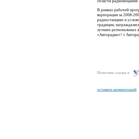
области радиовещания 
В рамках рабочей прог
корпорации за 2008-20
радиостанциях в услов
традиции, награждалис
лучших региональных ве
«Авторадио»! « Автора
Поместить ссылку в
оставить комментарий