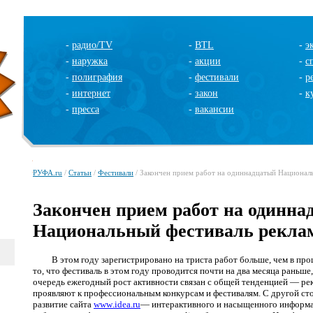
-
радио/TV
-
BTL
-
э
-
наружка
-
акции
-
с
-
полиграфия
-
фестивали
-
р
-
интернет
-
закон
-
к
-
пресса
-
вакансии
РУФА.ru
/
Статьи
/
Фестивали
/ Закончен прием работ на одиннадцатый Национал
Закончен прием работ на одинна
Национальный фестиваль рекла
В этом году зарегистрировано на триста работ больше, чем в прошл
то, что фестиваль в этом году проводится почти на два месяца раньше
очередь ежегодный рост активности связан с общей тенденцией — ре
проявляют к профессиональным конкурсам и фестивалям. С другой ст
развитие сайта
www
.
idea
.
ru
— интерактивного и насыщенного информ