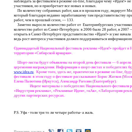
наблюдать за фестивалем в режиме
on
-
line
, благодаря чему «Идея!» н
участников, но и приобретает все новых и новых.
По количеству собранных работ, как и в прошлом году, лидирует М
который благодаря недавно заработавшему там представительству при
работ, чем в прошлый сезон, — 133.
Заметно выросло количество работ от Екатеринбургских участников
количество работ из Санкт-Петербурга: в 2006 было 28 работ, в 2007
открыть в Санкт-Петербурге представительство «Идеи!» и уже начал
ведь рост интереса участников должен поддерживаться информацион
Одиннадцатый Национальный фестиваль рекламы «Идея!» пройдет в Но
территории «Сибирской ярмарки».
Шорт-листы будут объявлены на второй день фестиваля — 6 апреля.
церемония награждения. Информация о шорт-листах и победителях буд
www
.
idea
.
ru
. Кроме того, здесь же, практически в режиме
on
-
line
, буд
фестиваля: в этом году о фестивале рассказывают Борис Житков (Моск
Елена Палютина (Иркутск), Александр Рагозин (Екатерибург).
Ищите материалы о победителях Национального фестиваля рек
«Индустрия рекламы», «Рекламные Идеи», «кАк», «Лаборатория рекл
других партнерских ресурсах.
P.
S
. Уфа - толи три то ли четыре работы- а жаль.
Поместить ссылку в