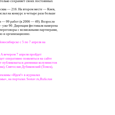
е только сохраняет своих постоянных
осква — 216. На втором месте — Киев,
слал на конкурс в четыре раза больше
 — 99 работ (в 2006 — 49). Возросло
 — уже 90. Дирекция фестиваля намерена
а переговоры с возможными партнерами,
но и организационно.
восибирске с 5 по 7 апреля на
 А вечером 7 апреля пройдет
ет оперативно появляться на сайте
ут публиковаться дневники колумнистов
ва), Святослав Дубиковский (Томск),
ламы «Идея!» в журналах
амы», на порталах
Sostav
.
ru
,
Rufa
.
ru
и