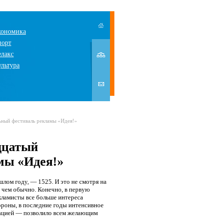
кономика
порт
елакс
ультура
ьный фестиваль рекламы «Идея!»
дцатый
мы «Идея!»
ом году, — 1525. И это не смотря на
, чем обычно. Конечно, в первую
кламисты все больше интереса
ороны, в последние годы интенсивное
ацией — позволило всем желающим