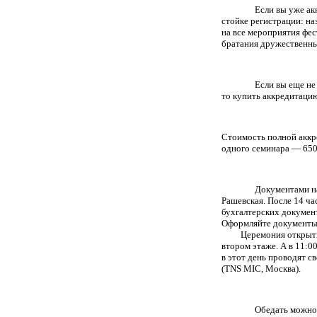
Если вы уже ак
стойке регистрации: на
на все мероприятия фест
братания дружественным
Если вы еще не
то купить аккредитацию
Стоимость полной аккр
одного семинара — 650
Документами на
Рашевская. После 14 ч
бухгалтерских документ
Оформляйте документы 
Церемония откры
втором этаже. А в 11:0
в этот день проводят 
(TNS MIC, Москва).
Обедать можно 