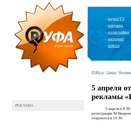
-
радио/TV
-
наружка
-
полиграфия
-
интернет
-
пресса
РУФА.ru
/
Статьи
/
Фестива
5 апреля 
рекламы «
РЕКЛАМА
5 апреля в 9:3
регистрации
XI
Национа
откроются в 10:30.