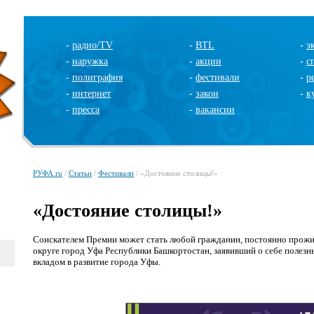
-
радио/TV
-
BTL
-
э
-
наружка
-
акции
-
с
-
полиграфия
-
фестивали
-
р
-
интернет
-
закон
-
к
-
пресса
-
вакансии
РУФА.ru
/
Статьи
/
Фестивали
/ «Достояние столицы!»
«Достояние столицы!»
Соискателем Премии может стать любой гражданин, постоянно прож
округе город Уфа Республики Башкортостан, заявивший о себе полезн
вкладом в развитие города Уфы.