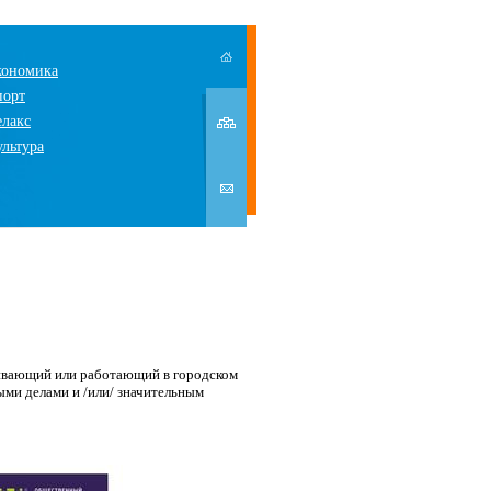
кономика
порт
елакс
ультура
ивающий или работающий в городском
ыми делами и /или/ значительным