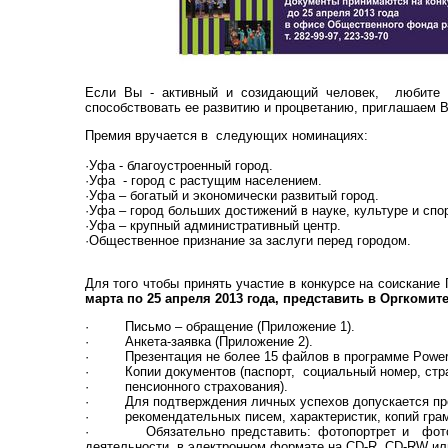
Если Вы - активный и созидающий человек, любите 
способствовать ее развитию и процветанию, приглашаем В
Премия вручается в следующих номинациях:
·Уфа - благоустроенный город.
·Уфа - город с растущим населением.
·Уфа – богатый и экономически развитый город.
·Уфа – город больших достижений в науке, культуре и спо
·Уфа – крупный административный центр.
·Общественное признание за заслуги перед городом.
Для того чтобы принять участие в конкурсе на соискание
марта по 25 апреля 2013 года, представить в Оргкоми
· Письмо – обращение (Приложение 1).
· Анкета-заявка (Приложение 2).
· Презентация не более 15 файлов в программе
Power
· Копии документов (паспорт, социальный номер, стра
· пенсионного страхования).
· Для подтверждения личных успехов допускается пре
· рекомендательных писем, характеристик, копий грамо
· Обязательно представить: фотопортрет и фотог
деятельности в электронном формате на
CD
-
R
,
CD
-
RW
ил