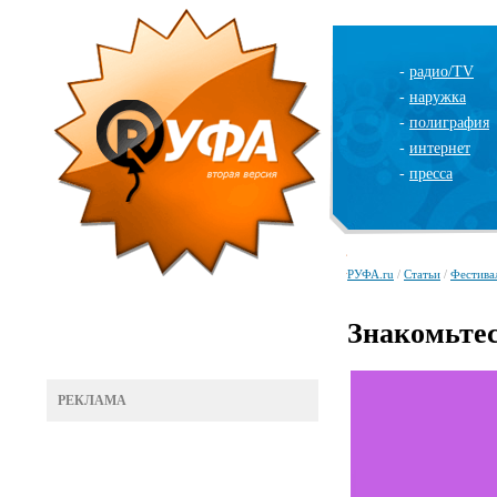
-
радио/TV
-
наружка
-
полиграфия
-
интернет
-
пресса
РУФА.ru
/
Статьи
/
Фестива
Знакомьте
РЕКЛАМА