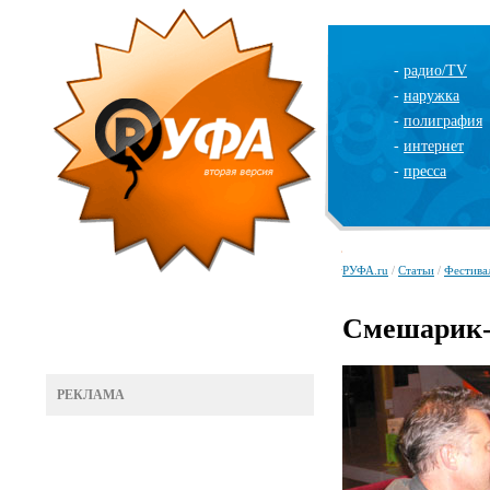
-
радио/TV
-
наружка
-
полиграфия
-
интернет
-
пресса
РУФА.ru
/
Статьи
/
Фестива
Смешарик-
РЕКЛАМА