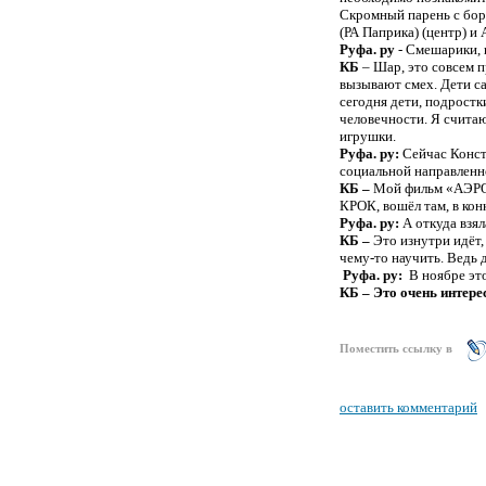
Скромный парень с бор
(РА Паприка) (центр) и
Руфа. ру
- Смешарики,
КБ
– Шар, это совсем 
вызывают смех. Дети с
сегодня дети, подрост
человечности. Я считаю
игрушки.
Руфа. ру:
Сейчас Конст
социальной направленн
КБ –
Мой фильм «АЭРО» 
КРОК, вошёл там, в кон
Руфа. ру:
А откуда взял
КБ –
Это изнутри идёт,
чему-то научить. Ведь 
Руфа. ру:
В ноябре эт
КБ – Это очень интерес
Поместить ссылку в
оставить комментарий