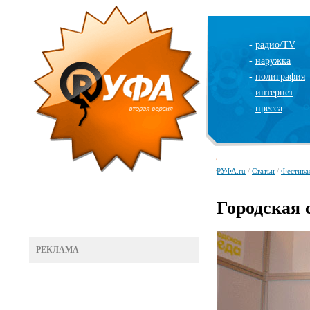
-
радио/TV
-
наружка
-
полиграфия
-
интернет
-
пресса
РУФА.ru
/
Статьи
/
Фестива
Городская 
РЕКЛАМА