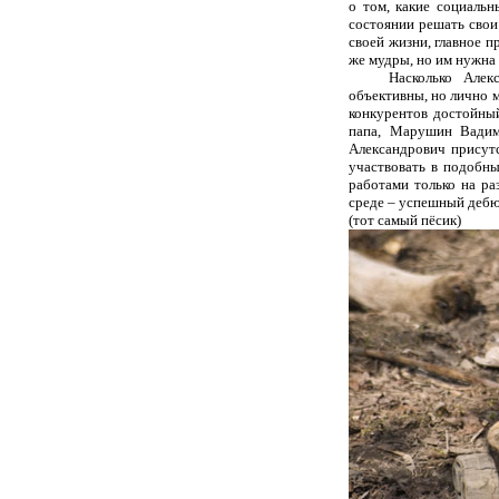
о том, какие социаль
состоянии решать свои
своей жизни, главное 
же мудры, но им нужна
Насколько Алек
объективны, но лично 
конкурентов достойный
папа, Марушин Вадим 
Александрович присут
участвовать в подобн
работами только на ра
среде – успешный дебю
(тот самый пёсик)