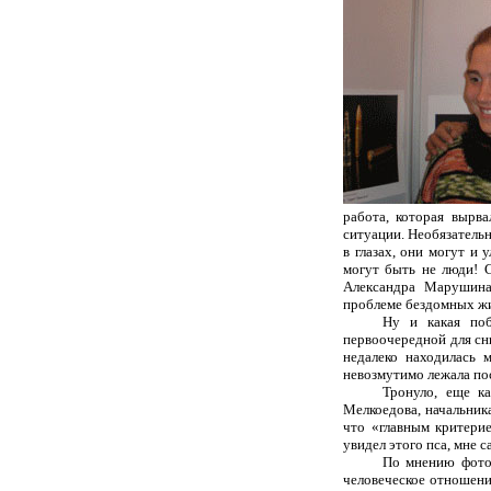
работа, которая вырв
ситуации. Необязательн
в глазах, они могут и 
могут быть не люди! 
Александра Марушина,
проблеме бездомных ж
Ну и какая поб
первоочередной для сн
недалеко находилась 
невозмутимо лежала пос
Тронуло, еще к
Мелкоедова, начальника
что «главным критерие
увидел этого пса, мне с
По мнению фотог
человеческое отношени