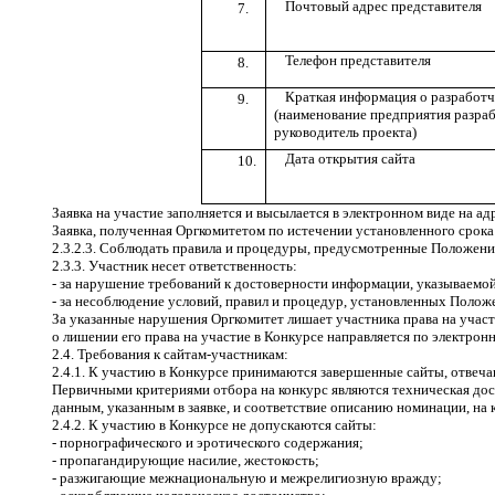
Почтовый адрес представителя
7.
Телефон представителя
8.
Краткая информация о разработч
9.
(наименование предприятия разраб
руководитель проекта)
Дата открытия сайта
10.
Заявка на участие заполняется и высылается в электронном виде на а
Заявка, полученная Оргкомитетом по истечении установленного срока 
2.3.2.3. Соблюдать правила и процедуры, предусмотренные Положени
2.3.3. Участник несет ответственность:
- за нарушение требований к достоверности информации, указываемой 
- за несоблюдение условий, правил и процедур, установленных Полож
За указанные нарушения Оргкомитет лишает участника права на участ
о лишении его права на участие в Конкурсе направляется по электрон
2.4. Требования к сайтам-участникам:
2.4.1. К участию в Конкурсе принимаются завершенные сайты, отвеча
Первичными критериями отбора на конкурс являются техническая дост
данным, указанным в заявке, и соответствие описанию номинации, на 
2.4.2. К участию в Конкурсе не допускаются сайты:
- порнографического и эротического содержания;
- пропагандирующие насилие, жестокость;
- разжигающие межнациональную и межрелигиозную вражду;