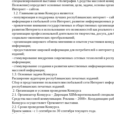
специализированной выставки «Полиграфия. Средства массовой коммун
Положение) определяет основные понятия, цели, задачи, основы орга
Интернет – сайтов.
1.2. Главными целями Конкурса являются:
- популяризация и поддержка лучших республиканских интернет – сай
информации в глобальной сети Интернет, развитие информационных р
- привлечение внимания государственных и общественных организаций
развития Интернета и использование его возможностей как реального
организации профессиональной деятельности творчества, досуга, для
социально-экономических преобразований;
- организация широкого обмена мнениями и опытом участников конкур
информации;
- предоставление широкой информации для потребителей о интернет-
изданий;
- стимулирование внедрения современных сетевых технологий в респ
информации;
- стимулирование создания и развития качественных информационных
массовой информации;
1.3. Основные задачи Конкурса
Расширение аудитории республиканских печатных изданий.
Сбор и представление пользователям глобальной сети Интернет инфор
республиканских печатных изданий.
2. Организация и условия проведения Конкурса
2.1. Организатор Конкурса – Дирекция
XII
Межрегиональной специали
Средства массовой коммуникации. Реклама – 2008». Координацию раб
Конкурса осуществляет Оргкомитет выставки.
2.2. Сроки проведения Конкурса.
Прием заявок - с 1 сентября по 30 сентября текущего года.