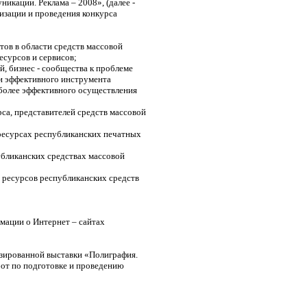
икации. Реклама – 2008», (далее -
низации и проведения конкурса
тов в области средств массовой
есурсов и сервисов;
, бизнес - сообщества к проблеме
 и эффективного инструмента
 более эффективного осуществления
са, представителей средств массовой
ресурсах республиканских печатных
убликанских средствах массовой
 ресурсов республиканских средств
мации о Интернет – сайтах
зированной выставки «Полиграфия.
от по подготовке и проведению