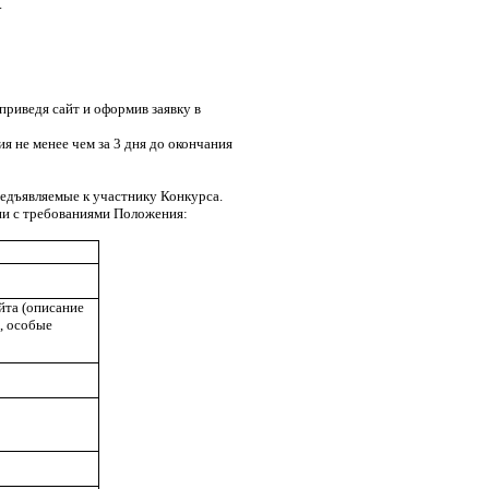
.
приведя сайт и оформив заявку в
я не менее чем за 3 дня до окончания
редъявляемые к участнику Конкурса.
вии с требованиями Положения:
йта (описание
й, особые