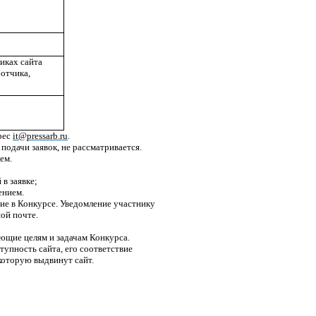
иках сайта
отчика,
дрес
it
@
pressarb
.
ru
.
подачи заявок, не рассматривается.
ем.
в заявке;
ением.
ие в Конкурсе. Уведомление участнику
ной почте.
ющие целям и задачам Конкурса.
упность сайта, его соответствие
которую выдвинут сайт.