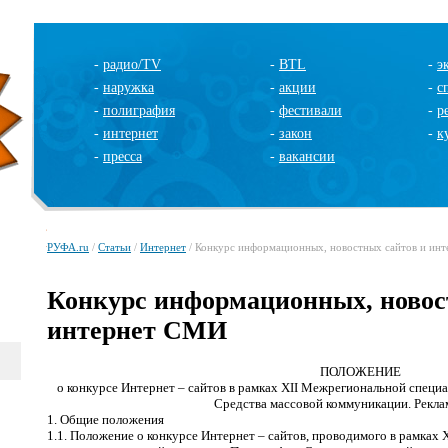
-
радио/TV
-
BTL
-
э
-
наружка
-
акции
-
с
-
полиграфия
-
фестивали
-
р
-
интернет
-
закон
-
к
-
пресса
-
вакансии
РУФА.ru
/
Статьи
/
Интернет
/ Конкурс информационных, новостных сайтов и ин
Конкурс информационных, новос
интернет СМИ
ПОЛОЖЕНИЕ
о конкурсе Интернет – сайтов в рамках
XII
Межрегиональной специал
Средства массовой коммуникации. Рекла
1. Общие положения
1.1. Положение о конкурсе Интернет – сайтов, проводимого в рамках
X