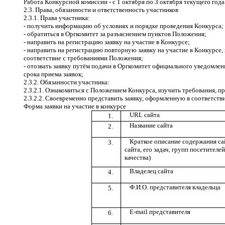
Работа Конкурсной комиссии - с 1 октября по 3 октября текущего года
2.3. Права, обязанности и ответственность участников
2.3.1. Права участника:
- получить информацию об условиях и порядке проведения Конкурса;
- обратиться в Оргкомитет за разъяснением пунктов Положения;
- направить на регистрацию заявку на участие в Конкурсе;
- направить на регистрацию повторную заявку на участие в Конкурсе, 
соответствие с требованиями Положения;
- отозвать заявку путём подачи в Оргкомитет официального уведомлени
срока приема заявок;
2.3.2. Обязанности участника:
2.3.2.1. Ознакомиться с Положением Конкурса, изучить требования, п
2.3.2.2. Своевременно представить заявку, оформленную в соответст
Форма заявки на участие в конкурсе
URL сайта
1.
Название сайта
2.
Краткое описание содержания са
3.
сайта, его задач, групп посетителе
качества)
Владелец сайта
4.
Ф.И.О. представителя владельца
5.
E-mail представителя
6.