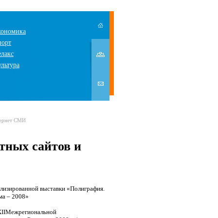
кономика
порт
елакс
ультура
тернет СМИ
тных сайтов и
изированной выставки «Полиграфия.
ма – 2008»
II
Межрегиональной