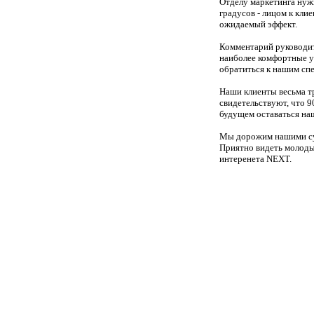
Отделу маркетинга нуж
градусов - лицом к кли
ожидаемый эффект.
Комментарий руководит
наиболее комфортные у
обратиться к нашим спе
Наши клиенты весьма т
свидетельствуют, что 
будущем оставаться на
Мы дорожим нашими сущ
Приятно видеть молоды
интеренета NEXT.