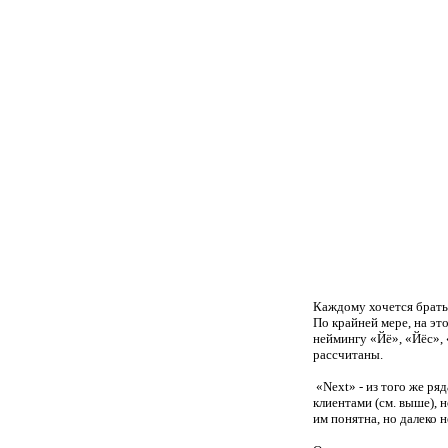
Каждому хочется брать
По крайней мере, на эт
неймингу «Йё», «Йёс», 
рассчитаны.
«
Next
» - из того же ря
клиентами (см. выше), 
им понятна, но далеко н