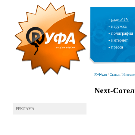
-
радио/TV
-
наружка
-
полиграфия
-
интернет
-
пресса
РУФА.ru
/
Статьи
/
Интерне
Next-Сотел
РЕКЛАМА