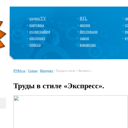
-
радио/TV
-
BTL
-
э
-
наружка
-
акции
-
с
-
полиграфия
-
фестивали
-
р
-
интернет
-
закон
-
к
-
пресса
-
вакансии
РУФА.ru
/
Статьи
/
Интернет
/ Труды в стиле «Экспресс».
Труды в стиле «Экспресс».