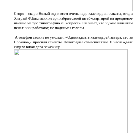
Скоро – скоро Новый год и всем очень надо календари, плакаты, откры
Хитрый Ф.Бахтизин не зря избрал своей штаб-квартирой на предновог
именно малую типографию «Экспресс». Он знает, что нужно клиентам 
печатники работают, не поднимая головы.
А телефон звонит не умолкая. «Одиннадцать календарей завтра, сто ви
Срочно»,- просили клиенты. Новогоднее сумасшествие. Я наслаждался
сидела юная дева-заказчица.