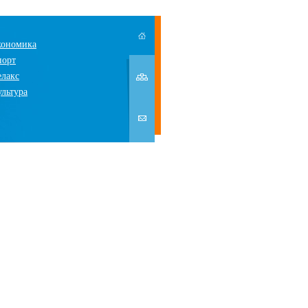
кономика
порт
елакс
ультура