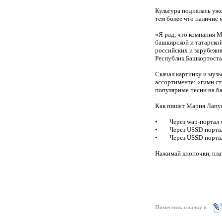
Культура поднялась уже
тем более что наличие
«Я рад, что компания 
башкирской и татарско
российских и зарубежны
Республик Башкортоста
Скачал картинку и музы
ассортименте: «гимн ст
популярные песни на ба
Как пишет Мария Лапук
• Через wap-портал w
• Через USSD-портал *
• Через USSD-портал *
Нажимай кнопочки, пла
Поместить ссылку в