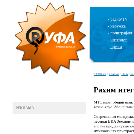
-
радио/TV
-
наружка
-
полиграфия
-
интернет
-
пресса
РУФА.ru
/
Статьи
/
Интерне
Рахим итег
МТС ищет общий язык с
техно-хаус. Абонентам
РЕКЛАМА
Современная молодежь д
песенки ВИА Земляне ил
вполне продвинутые юн
музыкальных пристраст