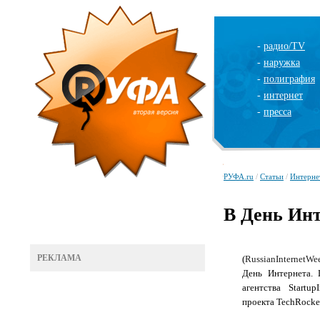
-
радио/TV
-
наружка
-
полиграфия
-
интернет
-
пресса
РУФА.ru
/
Статьи
/
Интерне
В День Ин
РЕКЛАМА
(
Russian
Internet
We
День Интернета. 
агентства Startup
проекта TechRocke