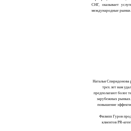
СНГ, оказывает услу
международные рынки.
Наталья Спиридонова р
трех лет нам уд
предполагают более т
зарубежных рынках. 
повышение эффектив
Филипп Гуров прод
клиентов PR-аген