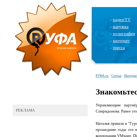
-
радио/TV
-
наружка
-
полиграфия
-
интернет
-
пресса
РУФА.ru
/
Статьи
/
Интерне
Знакомьте
Управляющим партнё
РЕКЛАМА
Спиридонова. Ранее эти
Наталья пришла в "Гур
прошедшие годы это н
корпорации VMware, Dia