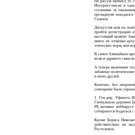
Но раз уж пришел, то с
Интернет-писак в одн
стульчики за овальны
президиуме находился 
Газизов.
Дискуссия шла по пово
пройти регистрацию в
настоящий момент Зако
никто не отменял аргу
этических норм, кои н
В самое ближайшее вре
воли и здравого смысла
А теперь маленькие по
забавные политические
и моих друзей.
Конечно, без энергич
совещание было украше
1. Ген.дир. Уфанета 
Глобальную деревню [в
РБ активно лоббирует 
собираются бодаться с 
Кроме Бориса Николаев
действительно на зас
Ростелеком.