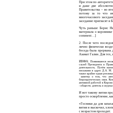
При этом по авторите
и даже две абсолютно
Правительства – во вт
потому за то что и
многочасового заседан
заседание пригласят и 
Чуть раньше Борис Ни
материала о коровнике
comment
…
]
2. После чего последо
лично физически возде
беседа была прервана
Азамат Галин. Для тех,
ИНФА:
Появившееся неск
служб Президента и Прави
деятельность. Путём нап
письмами в адрес Д.А. М.
также крайне едкая реплика
заметку о том, что авт
бюрократических оков. Кои
активной работой в Кировс
–обществ. деятель и журна
И вот такому витии пр
просто оскорбление, как
«Госники да для запах
вития и выскочил, хлоп
с возрастом проходит.