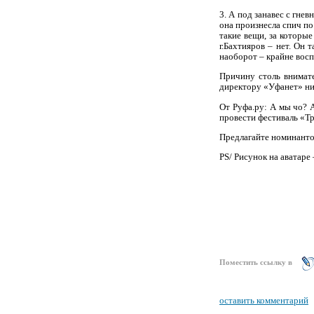
3. А под занавес с гне
она произнесла спич п
такие вещи, за которы
г.Бахтияров – нет. Он
наоборот – крайне восп
Причину столь внимат
директору «Уфанет» ник
От Руфа.ру: А мы чо? 
провести фестиваль «Т
Предлагайте номинантов
PS
/ Рисунок на аватаре 
Поместить ссылку в
оставить комментарий