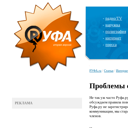
-
радио/TV
-
наружка
-
полиграфия
-
интернет
-
пресса
РУФА.ru
/
Статьи
/
Интерне
Проблемы 
Не так уж часто Руфа.
обсуждаем правила пов
РЕКЛАМА
Руфа.ру не зарегистрир
коммуникации, мы стара
членов.