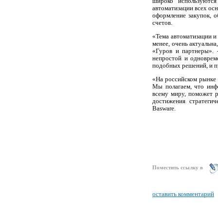
широко используютс
автоматизации всех ос
оформление закупок, о
счетов.
«Тема автоматизации и
менее, очень актуальн
«Гуров и партнеры». 
непростой и одноврем
подобных решений, и п
«На российском рынке 
Мы полагаем, что инф
всему миру, поможет 
достижения стратегич
Basware
.
Поместить ссылку в
оставить комментарий