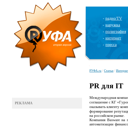
-
радио/TV
-
наружка
-
полиграфия
-
интернет
-
пресса
РУФА.ru
/
Статьи
/
Интерне
PR для IT
Международная компани
соглашение с КГ «Гуро
РЕКЛАМА
оказывать клиенту ком
формирование репутац
на российском рынке.
Компания
Basware
на п
автоматизации финанс