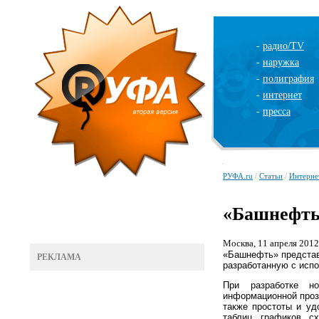
-
радио/TV
-
наружка
-
полиграфия
-
интернет
-
пресса
РУФА.ru
/
Статьи
/
Интерне
«Башнефть
Москва, 11 апреля 2012 
«Башнефть» представ
РЕКЛАМА
разработанную с исп
При разработке но
информационной проз
также простоты и уд
таблиц, графиков, с