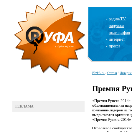
-
радио/TV
-
наружка
-
полиграфия
-
интернет
-
пресса
РУФА.ru
/
Статьи
/
Интерне
Премия Ру
«Премия Рунета-2014» 
общенациональная нагр
РЕКЛАМА
компаний-лидеров на г
выдвигаются организаци
«Премии Рунета-2014» 
Отраслевое сообщество