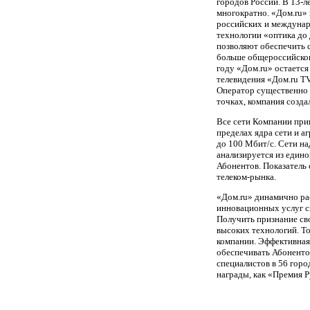
городов России. В 13-л
многократно. «Дом.ru» 
российских и междунаро
технологии «оптика до
позволяют обеспечить с
больше общероссийского
году «Дом.ru» остаетс
телевидения «Дом.ru T
Оператор существенно 
точках, компания созда
Все сети Компании прив
пределах ядра сети и аг
до 100 Мбит/с. Сети н
анализируется из едино
Абонентов. Показатель 
телеком-рынка.
«Дом.ru» динамично ра
инновационных услуг с
Получить признание св
высоких технологий. То
компании. Эффективная
обеспечивать Абоненто
специалистов в 56 горо
награды, как «Премия Р