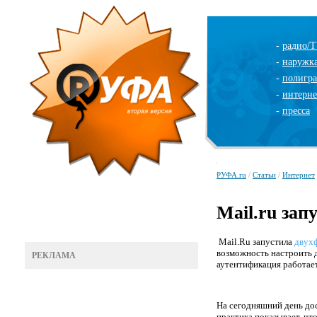
-
радио/
-
наружк
-
полигр
-
интерне
-
пресса
РУФА.ru
/
Статьи
/
Интернет
Mail.ru за
Mail.Ru запустила
двух
возможность настроить 
РЕКЛАМА
аутентификация работает
На сегодняшний день до
практика показывает, чт