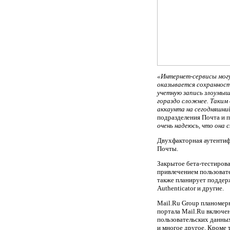
«Интернет-сервисы могу
оказывается сохранност
учетную запись злоумыш
гораздо сложнее. Таким
аккаунта на сегодняшний
подразделения Почта и п
очень надеюсь, что она 
Двухфакторная аутентиф
Почты.
Закрытое бета-тестирова
привлечением пользовате
также планирует поддер
Authenticator и другие.
Мail.Ru Group планомерн
портала Mail.Ru включе
пользовательских данных
и многое другое. Кроме 