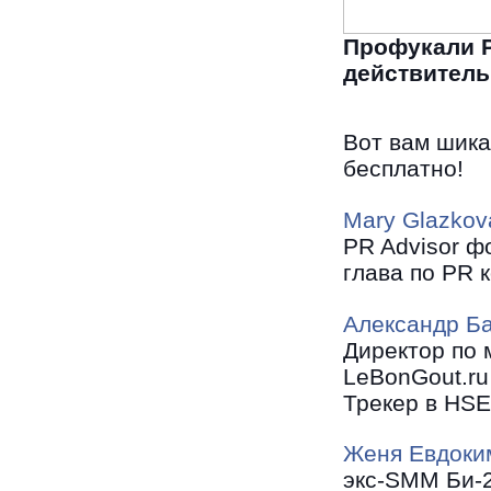
Профукали Р
действитель
Вот вам шика
бесплатно!
Mary Glazkov
PR Advisor фо
глава по PR 
Александр Б
Директор по 
LeBonGout.ru
Трекер в HSE 
Женя Евдоки
экс-SMM Би-2