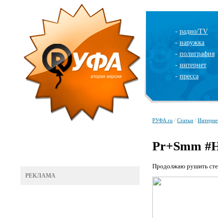
-
радио/TV
-
наружка
-
полиграфия
-
интернет
-
пресса
РУФА.ru
/
Статьи
/
Интерне
Pr+Smm #
Продолжаю рушить стер
РЕКЛАМА