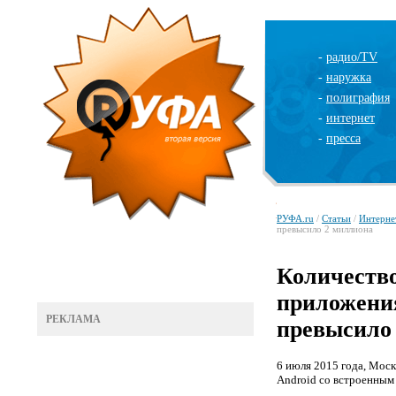
-
радио/TV
-
наружка
-
полиграфия
-
интернет
-
пресса
РУФА.ru
/
Статьи
/
Интерне
превысило 2 миллиона
Количество
приложени
РЕКЛАМА
превысило
6 июля 2015 года, Мос
Android со встроенным