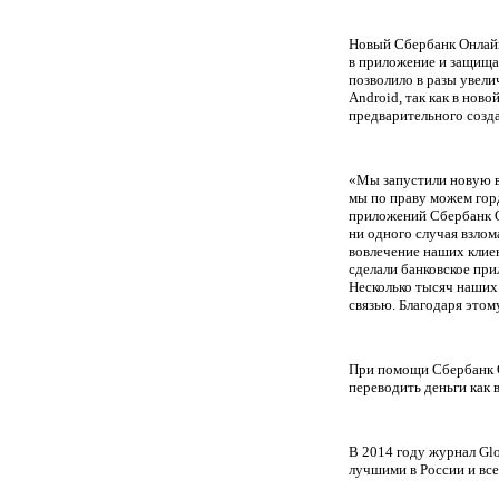
Новый Сбербанк Онлайн
в приложение и защища
позволило в разы увел
Android, так как в ново
предварительного созд
«Мы запустили новую в
мы по праву можем гор
приложений Сбербанк Он
ни одного случая взло
вовлечение наших клиен
сделали банковское пр
Несколько тысяч наших 
связью. Благодаря это
При помощи Сбербанк О
переводить деньги как 
В 2014 году журнал Gl
лучшими в России и вс