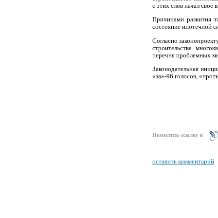
с этих слов начал свое
Причинами развития т
состояние ипотечной с
Согласно законопроект
строительства многок
перечня проблемных мн
Законодательная иници
«за»-96 голосов, «прот
Поместить ссылку в
оставить комментарий