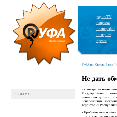
-
радио/TV
-
наружка
-
полиграфия
-
интернет
-
пресса
РУФА.ru
/
Статьи
/
Закон
/ 
Не дать об
27 января на пленарно
Государственного коми
РЕКЛАМА
вниманию депутатов 
неисполнения застрой
территории Республики
- Проблема неисполнен
строительство многокв