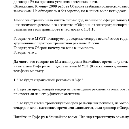
договор с РА на прежних условиях эксклюзивности.
Объективно: К концу 2009 работа Оберона стабилизировалась, новая 
заказчикам. Не обходилось и без огрехов, но в нашем мире нет идеала.
Тем более странно было читать письмо где, черным по официальному
независимость рекламного агентства «Оберон» от электротранспорта
рекламы на этом транспорте в частности с 1.01.10
Говорят, что МУЭТ планирует проведение тендера весной этого года.
крупнейшие операторы транзитной рекламы России.
Говорят, что Оберон почему-то впал в немилость.
Говорят, что …
Да много что говорят, но Мы планируем в ближайшее время получить
читателями Руфа.ру от представителей МУЭТ (К сожалению дозвонить
телефоны молчат):
1. Что будет с транзитной рекламой в Уфе?
2. Будет ли предстоящий тендер на размещение рекламы на электрот
пригласят ли на него уфимские агентства.
3. Что будет с теми троллейбусами срок размещения рекламы, на котор
тендера и кто в настоящее время ими занимается, если договор с Опер
Читайте на Руфа.ру в ближайшее время: Что ждет транзитную рекламу