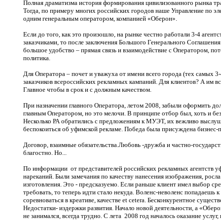
Полная драматизма история формирования цивилизованного рынка тра
Тогда, по примеру многих российских городов наше Управление по эл
одним генеральным оператором, компанией «Оберон».
Если до того, как это произошло, на рынке честно работали 3-4 агент
заказчиками, то после заключения Большого Генерального Соглашения
большое удобство – прямая связь и взаимодействие с Оператором, пот
политика.
Для Оператора – почет и уважуха от имени всего города (тех самых 3-
заказчиков всероссийских рекламных кампаний. Для клиентов? А им вс
Главное чтобы в срок и с должным качеством.
При назначении главного Оператора, летом 2008, забыли оформить д
главным Оператором, но это мелочи. В принципе отбор был, хоть и б
Несколько РА обратились с предложениям к МУЭТ, их вежливо выслуш
беспокоиться об уфимской рекламе. Победа была присуждена бизнес-
Договор, взаимные обязательства.Любовь -дружба и частно-государс
благостно. Но...
По информации от представителей российских рекламных агентств у
нареканий. Были замечания по качеству нанесения изображения, росла
изготовления.
Это - предсказуемо. Если раньше клиент имел выбор ср
требовать, то теперь идти стало некуда.
Воленс-неволенс попадаешь к 
соревноваться в креативе, качестве et cetera. Бесконкурентное сущест
Недостатки- издержки развития. Начало новой деятельности, а «Обер
не занимался, всегда трудно.
С лета 2008 год началось оказание услуг