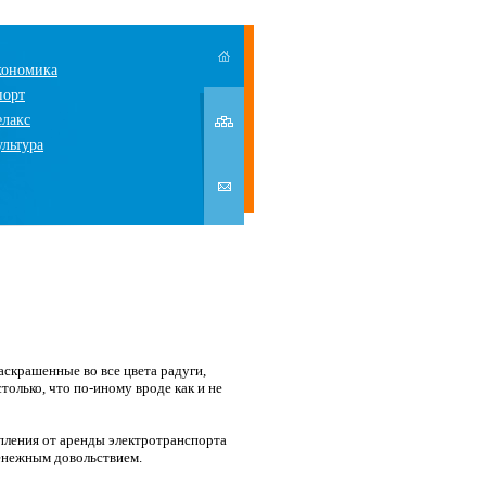
кономика
порт
елакс
ультура
скрашенные во все цвета радуги,
олько, что по-иному вроде как и не
упления от аренды электротранспорта
енежным довольствием.