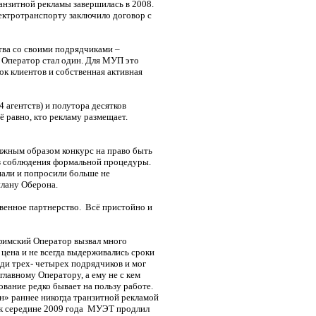
нзитной рекламы завершилась в 2008.
ектротранспорту заключило договор с
ства со своими подрядчиками –
 Оператор стал один. Для МУП это
ок клиентов и собственная активная
4 агентств) и полутора десятков
ё равно, кто рекламу размещает.
олжным образом конкурс на право быть
ез соблюдения формальной процедуры.
али и попросили больше не
плану Оберона.
твенное партнерство. Всё пристойно и
фимский Оператор вызвал много
 цена и не всегда выдерживались сроки
еди трех- четырех подрядчиков и мог
главному Оператору, а ему не с кем
вование редко бывает на пользу работе.
он» раннее никогда транзитной рекламой
, к середине 2009 года МУЭТ продлил