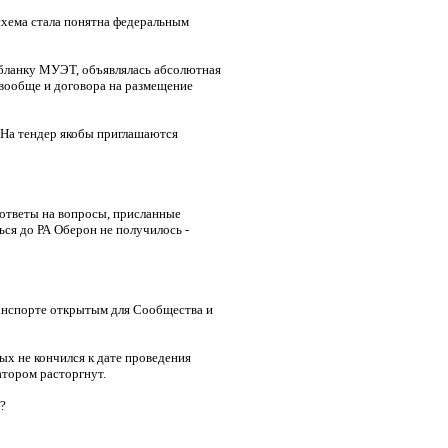
схема стала понятна федеральным
 бланку МУЭТ, объявлялась абсолютная
 вообще и договора на размещение
 На тендер якобы приглашаются
 ответы на вопросы, присланные
ся до РА Оберон не получилось -
ранспорте открытым для Сообщества и
ых не кончился к дате проведения
атором расторгнут.
?