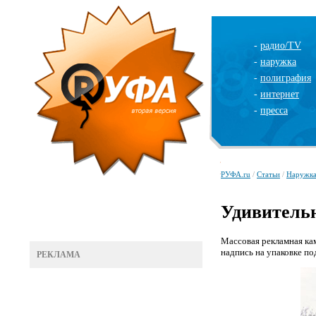
-
радио/TV
-
наружка
-
полиграфия
-
интернет
-
пресса
РУФА.ru
/
Статьи
/
Наружк
Удивительн
Массовая рекламная кам
надпись на упаковке по
РЕКЛАМА