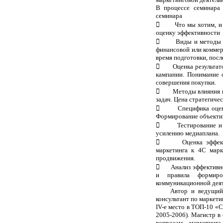
В процессе семинара
семинара
 Что мы хотим, и чт
оценку эффективности
 Виды и методы оце
финансовой или коммерч
время подготовки, пос
 Оценка результатов
кампании. Понимание о
совершения покупки.
 Методы влияния на 
задач. Цена стратегиче
 Специфика оценки 
Формирование объектив
 Тестирование и оц
усилению медиаплана.
 Оценка эффективно
маркетинга к 4С марк
продвижения.
 Анализ эффективнос
и правила формиро
коммуникационной дея
Автор и ведущий
консультант по маркети
IV-е место в ТОП-10 «
2005-2006). Магистр в
вопросам маркетинга