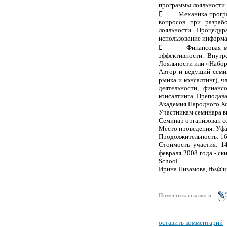
программы лояльности.
 Механика программ
вопросов при разраб
лояльности. Процедур
использование информа
 Финансовая модел
эффективности. Внут
Лояльности или «Набо
Автор и ведущий семи
рынка и консалтинг), 
деятельности, финанс
консалтинга. Преподав
Академия Народного Хо
Участникам семинара в
Семинар организован с
Место проведения: Уфа
Продолжительность: 16
Стоимость участия: 1
февраля 2008 года - с
School
Ирина Низамова, fbs@ufa
Поместить ссылку в
оставить комментарий