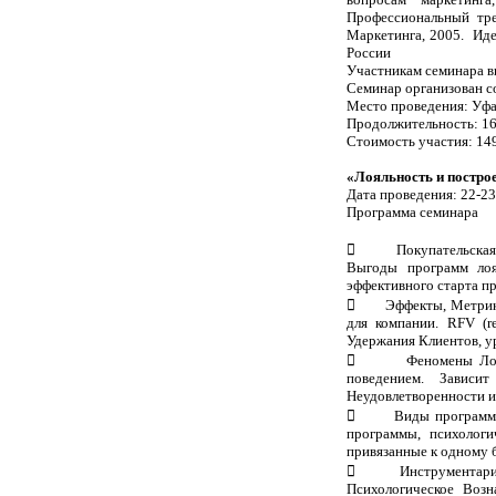
Профессиональный тр
Маркетинга, 2005. Иде
России
Участникам семинара вы
Семинар организован с
Место проведения: Уфа
Продолжительность: 16
Стоимость участия: 149
«Лояльность и постро
Дата проведения: 22-2
Программа семинара
 Покупательская лоя
Выгоды программ лоя
эффективного старта п
 Эффекты, Метрики и
для компании. RFV (r
Удержания Клиентов, у
 Феномены Лояльно
поведением. Зависит
Неудовлетворенности 
 Виды программ лоя
программы, психолог
привязанные к одному 
 Инструментарий Пр
Психологическое Воз