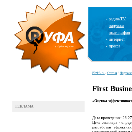
-
радио/TV
-
наружка
-
полиграфия
-
интернет
-
пресса
РУФА.ru
/
Статьи
/
Наружк
First Busine
«Оценка эффективности
РЕКЛАМА
Дата проведения: 26-27
Цель семинара - опре
разработки эффектив
маркетинговой деятель