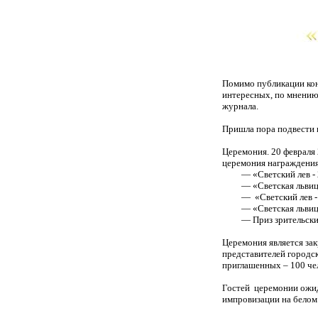
Помимо публикации ко
интересных, по мнению
журнала.
Пришла пора подвести и
Церемония. 20 февраля 
церемония награждения
— «Светский лев - 20
— «Светская львица -
— «Светский лев - 2
— «Светская львица 
— Приз зрительских
Церемония является зак
представителей городск
приглашенных – 100 че
Гостей церемонии ожид
импровизации на белом 