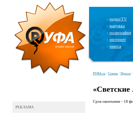
-
радио/TV
-
наружка
-
полиграфия
-
интернет
-
пресса
РУФА.ru
/
Статьи
/
Пресса
/
«Светские 
Срок окончания – 18 фе
РЕКЛАМА