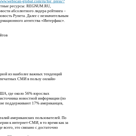
/www.webscan-global.com/ru/for_press/?
востные ресурсы: REGNUM.RU,
вости абсолютного лидера рейтинга –
вость Рунета. Далее с незначительным
рмационного агентства «Интерфакс».
айтов
дной из наиболее важных тенденций
печатных СМИ в пользу онлайн-
ША, где около 56% взрослых
о источника новостной информации (по
дение поддерживают 17% американцев,
реалий американских пользователей. По
рии к интернет-СМИ, в то время как за
 всего, это связано с достаточно