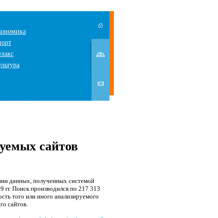
кономика
порт
елакс
ультура
уемых сайтов
нии данных, полученных системой
 гг. Поиск производился по 217 313
сть того или иного анализируемого
го сайтов.