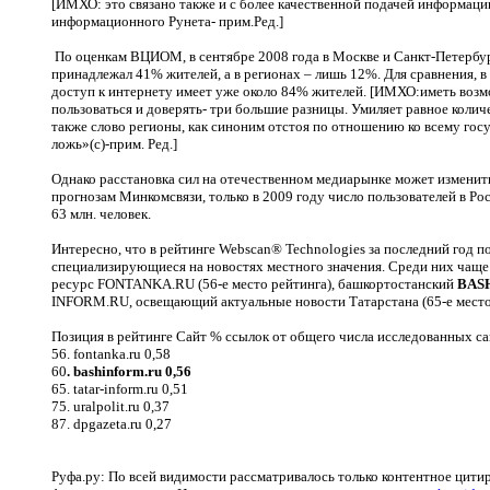
[ИМХО: это связано также и с более качественной подачей информаци
информационного Рунета- прим.Ред.]
По оценкам ВЦИОМ, в сентябре 2008 года в Москве и Санкт-Петербур
принадлежал 41% жителей, а в регионах – лишь 12%. Для сравнения, в
доступ к интернету имеет уже около 84% жителей. [ИМХО:иметь возм
пользоваться и доверять- три большие разницы. Умиляет равное количе
также слово регионы, как синоним отстоя по отношению ко всему госу
ложь»(с)-прим. Ред.]
Однако расстановка сил на отечественном медиарынке может изменит
прогнозам Минкомсвязи, только в 2009 году число пользователей в Ро
63 млн. человек.
Интересно, что в рейтинге Webscan® Technologies за последний год п
специализирующиеся на новостях местного значения. Среди них чаще
ресурс FONTANKA.RU (56-е место рейтинга), башкортостанский
BAS
INFORM.RU, освещающий актуальные новости Татарстана (65-е место
Позиция в рейтинге Сайт % ссылок от общего числа исследованных с
56. fontanka.ru 0,58
60
. bashinform.ru 0,56
65. tatar-inform.ru 0,51
75. uralpolit.ru 0,37
87. dpgazeta.ru 0,27
Руфа.ру: По всей видимости рассматривалось только контентное цитир