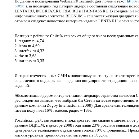
По данным исследования Webscan® Technologies полный текст
http:/
pr=56
), за последний год пятерку лидеров составили следующие но
LENTA.RU, INTERFAX.RU, RBC.RU и ITAR-TASS.RU. В среднем, на но
информационного агентства REGNUM – ссылается каждая двадцатая но
отрывом следуют новостное интернет-издание LENTA.RU и сайт инфо
Позиция в рейтинге Сайт % ссылок от общего числа исследованных с
1. regnum.ru 4,74
2. lenta.ru 4,69
3. interfax.ru 4,32
4. rbc.ru 3,68
5. itar-tass.ru 3,35
Интерес отечественных СМИ к новостному контенту соответствует о
современного медиарынка – падению популярности «традиционных» 
изданий.
Абсолютным лидером интернетизации медиапространства являются С
респондентов заявили, что выбрали бы Сеть в качестве единственног
данным компании Zogby International, 2009). Для сравнения, телеви
газеты получили 16% голосов, радио – 13%.
Российская действительность пока достаточно сильно отличается от 
данным ВЦИОМ, в декабре 2008 года лишь 23% россиян заявили о дове
центральное телевидение отдали свои голоса 70% опрошенных. Прежде
низким уровнем проникновения интернета в России.