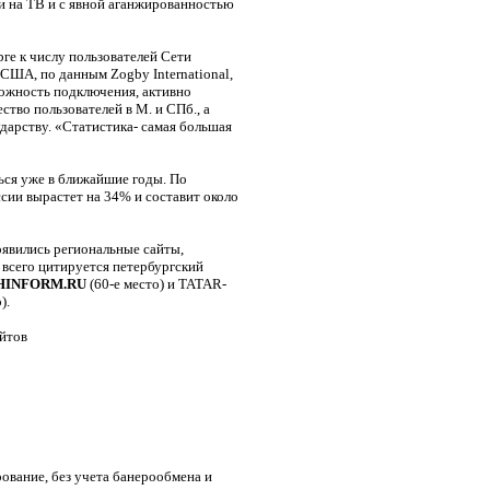
и на ТВ и с явной аганжированностью
ге к числу пользователей Сети
 США, по данным Zogby International,
ожность подключения, активно
ство пользователей в М. и СПб., а
дарству. «Статистика- самая большая
ься уже в ближайшие годы. По
ссии вырастет на 34% и составит около
оявились региональные сайты,
 всего цитируется петербургский
HINFORM.RU
(60-е место) и TATAR-
).
айтов
ование, без учета банерообмена и