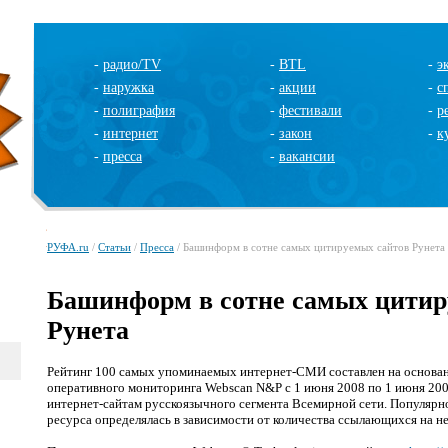
-
радио/TV
-
BTL
-
э
-
наружка
-
акции
-
с
-
полиграфия
-
фестивали
-
р
-
интернет
-
закон
-
к
-
пресса
-
вакансии
РУФА.ru
/
Статьи
/
Пресса
/ Башинформ в сотне самых цитируемых сайтов Рунета
Башинформ в сотне самых цитир
Рунета
Рейтинг 100 самых упоминаемых интернет-СМИ составлен на основа
оперативного мониторинга Webscan N&P с 1 июня 2008 по 1 июня 2009
интернет-сайтам русскоязычного сегмента Всемирной сети. Популярно
ресурса определялась в зависимости от количества ссылающихся на не