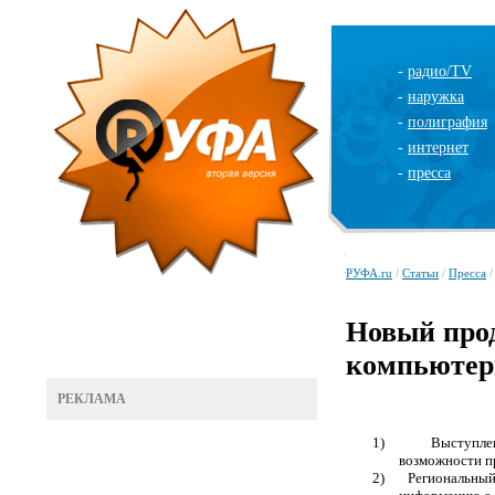
-
радио/TV
-
наружка
-
полиграфия
-
интернет
-
пресса
РУФА.ru
/
Статьи
/
Пресса
/
Новый проду
компьютер
РЕКЛАМА
1)
Выступл
возможности пр
2)
Региональны