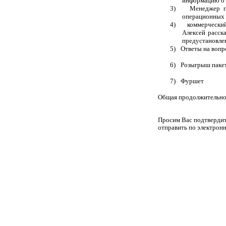
информацию о 
3)
Менеджер п
операционных с
4)
коммерчески
Алексей
расска
предустановле
5)
Ответы на воп
6)
Розыгрыш
паке
7)
Фуршет
Общая продолжительнос
Просим Вас подтвердит
отправить по электронн