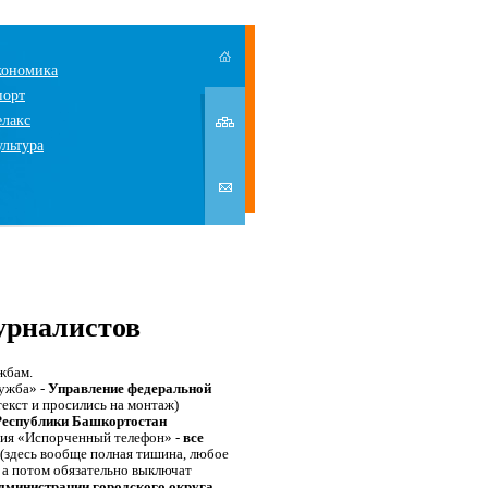
кономика
порт
елакс
ультура
урналистов
жбам.
лужба» -
Управление федеральной
текст и просились на монтаж)
 Республики Башкортостан
ия «Испорченный телефон» -
все
(здесь вообще полная тишина, любое
 а потом обязательно выключат
администрации городского округа