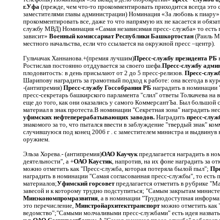
г.Уфа
(прежде, чем что-то прокомментировать приходится всегда это 
заместителями главы администрации) Номинация «За любовь к пиару
прокомментировать все, даже то что напрямую их не касается и обязат
службу МВД) Номинация «Самая независимая пресс- служба» то есть п
зависит»
Военный комиссариат Республики Башкортостан
(Раиль М
местного начальства, если что ссылается на окружной пресс –центр).
Гульчачак Ханнанова.+(премия лучшим)
Пресс-службу президента РБ
н
Ростислав постоянно отддувается за своего шефа.
Пресс-службу адми
плодовитость: в день присылают от 2 до 5 пресс-релизов.
Пресс-служ
Шарипову наградить за грамотный подход к работе: она всегода в курс
-(антипремия)
Пресс-службу Госсобрания РБ
наградить в номинации 
пресс-секретарь башкирского парламента "слил" ответы Толкачева 
еще до того, как они оказались у самого КоммерсантЪа. Был большой с
материал в знак протеста.В номинации "Секретная зона" наградить 
уфимских нефтеперерабатывающих заводов.
Наградить
пресс-слу
знакомого за то, что пытался ввести в заблуждение "твердый знак" к
случившуюся под конец
2006 г
. с заместителем министра и выдвину
оружием.
Эльза Хорева.- (антипремия)
ОАО Каучук
предлагается наградить в но
деятельности", а +
ОАО Каустик
, напротив, на их фоне наградить за о
можно отметить как "Пресс-служба, которая потеряла былой пыл";
Пр
наградить в номинации "Самая согласованная пресс-службы", то есть
материалов;
Уфимский горсовет
предлагается отметить в рубрике "М
завесой и к которому трудно подступиться; "Самым закрытам министе
Минэкономпромразвития
, а в номинации "Труднодоступная информ
это перечисление,
Минстройархитекттранспорт
можно отметить как 
ведомство";"Самыми молчаливыми пресс-службами" есть идея назват