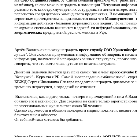
и в ОАО Социнвестбанке;
А "Самая смешная пресс-служба" работает
комбинат),
ее еще можно наградить в номинации "Ненужная информаци
релизыо том, как отдохнули дети их сотрудников в летнем лагере, или 
первенство среди цеховых команд этого предприятия; В номинации "
вероятным претендентом на приз является пока что
Минимущество
- 
информации добиться - большой журналистский подвиг; "Зона повыше
придумана специально как эпитет в адрес
6-ти нефтедобывающих, н
энергетических
предприятий, расположенных в Уфе;
Артём Валиев
.
очень хочу наградить
пресс-службу ОАО Уралсибнефт
лучше". Они склонны приуменьшать информацию об авариях и масшта
информации, полученной в природоохранных структурах, произошло э
говорить, что это всего лишь чуть ли не штатная ситуация.
Дмитрий Толмачёв.Хочется дать приз самой "ни о чем"
пресс-службе 
"безрукой" -
Курултая РБ
. Самой "неоправданно амбициозной" -
суде
КБЖД
Сергея Ивановича Спатара предлагаю наградить дипломом за н
временно недоступен, а городской не отвечает.
Высказались, как видите, только четверо и примкнувший к ним А.Ва
обязало его к активности. Для сведения на сайте только зарегистриро
профессиональных журналистов около 50 человек.
Однако скромность и обояние молодости видимо пока не позволяет им 
блистательном обществе.
От себя всё-таки хотелось бы добавить:
Михаил Бреслер.+(премия лучшим)
Пресс-служба АОП-ЦСР
за внима