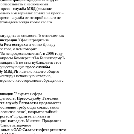
согласовывать с несколькими
»
пресс –служба МВД
(желание
ельно в материалах ссылка на пресс –
ресс –служба от которой ничего не
ухамадеев всегда кроме своего
аградить за смелость: Ъ отмечает как
нистрации Уфы
наградить за
ба Росгосстраха
и лично Динару
е того, о чем говорит.
"За непрофессионализм": в 2006 году
на вопросы КоммерсантЪа БашинформуЪ
кандал и Ъ не стал публиковать этот
несуществующие
пресс-службы
жбу МВД РБ
и лично нашего общего
омментируя печальную историю,
в версию о неосторожном обращении с
минации "Закрытая сфера
ткрытость;
Пресс-службу Таможни
есс-службу Регпалаты
предлагается
 постоянно требующая согласования
ассонское ложе", покрытое тайной
рством" предлагается назвать
ация" наградить Минфин. Продолжая
"Самое загадочное
ь оных в
ОАО Салаватнефтеоргсинтезе