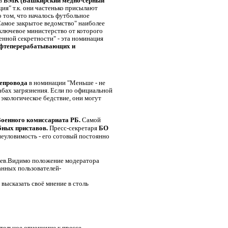
 в
БМК (Башкирский медно-серный
я" т.к. они частенько присылают
о том, что началось футбольное
Самое закрытое ведомство" наиболее
ключевое министерство от которого
нной секретности" - эта номинация
ефтеперерабатывающих и
епровода
в номинации "Меньше - не
бах загрязнения. Если по официальной
кологическое бедствие, они могут
Военного комиссариата РБ.
Самой
бных приставов.
Пресс-секретаря
БО
еуловимость - его сотовый постоянно
лиев.Видимо положение модератора
ванных пользователей-
высказать своё мнение в столь
тельное отношение к прессе,