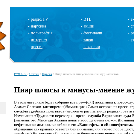
-
радио/TV
-
BTL
-
э
-
наружка
-
акции
-
с
-
полиграфия
-
фестивали
-
р
-
интернет
-
закон
-
к
-
пресса
-
вакансии
РУФА.ru
/
Статьи
/
Пресса
/ Пиар плюсы и минусы-мнение журналистов
Пиар плюсы и минусы-мнение ж
В этом материале будет собрано все пре—(ой!) пожелания к пресс-слу
Азамат Салихов.-(антипремия)Номинация «Самая острожная пресс- с
службы судебных приставов
(несколько раз пытались редактировать 
Номинация «Трудности перевода» -
пресс - служба Верховного суда
(знаменитого Махмуда Хужина понять вообще очень сложно)Номинац
нефтяные компании, в особенности «Башнефть» и «Башнефтехим»
обращение как правило остается без внимания, или что-то пообещают,
телефоны) Номинация «За вклад в дело бюрократии»
пресс - служба 