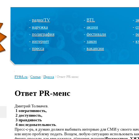
-
радио/TV
-
BTL
-
э
-
наружка
-
акции
-
с
-
полиграфия
-
фестивали
-
р
-
интернет
-
закон
-
к
-
пресса
-
вакансии
РУФА.ru
/
Статьи
/
Пресса
/ Ответ PR-менс
Ответ PR-менс
Дмитрий Толмачев.
1 оперативность,
2 доступность,
3 правдивость
4 последовательность
.
Пресс-с-рь, я думаю должен выбивать интервью для СМИ у своего нача
или иную проблему подать. Вощем, любую ситуацию использовать как
фишку просели, как мне кажется, +(премия лучшим)
Росгосстрах, УЖ