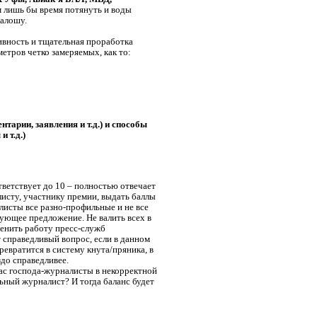
м лишь бы время потянуть и воды
калошу.
ивность и тщательная проработка
етров четко замеряемых, как то:
тарии, заявления и т.д.) и способы
 т.д.)
ответствует до 10 – полностью отвечает
исту, участнику премии, выдать баллы
исты все разно-профильные и не все
ующее предложение. Не валить всех в
ценить работу пресс-служб
т справедливый вопрос, если в данном
превратится в систему кнута/пряника, в
здо справедливее.
 вас господа-журналисты в некорректной
ьный журналист? И тогда баланс будет