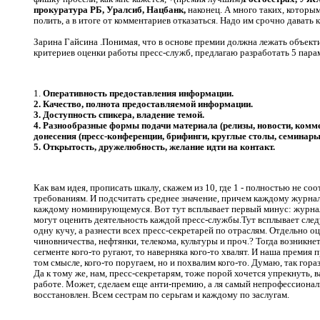
прокуратура РБ, Уралсиб, Нацбанк,
наконец. А много таких, которы
полить, а в итоге от комментариев отказаться. Надо им срочно давать 
Зарина Гайсина .Понимая, что в основе премии должна лежать объект
критериев оценки работы пресс-служб, предлагаю разработать 5 парам
1.
Оперативность предоставления информации.
2. Качество, полнота предоставляемой информации.
3. Доступность спикера, владение темой.
4. Разнообразные формы подачи материала (релизы, новости, коммен
донесения (пресс-конференции, брифинги, круглые столы, семинары и
5. Открытость, дружелюбность, желание идти на контакт.
Как вам идея, прописать шкалу, скажем из 10, где 1 - полностью не со
требованиям. И подсчитать среднее значение, причем каждому журнал
каждому номинирующемуся. Вот тут всплывает первый минус: журнал
могут оценить деятельность каждой пресс-службы.Тут всплывает след
одну кучу, а разнести всех пресс-секретарей по отраслям. Отдельно о
чиновничества, нефтянки, телекома, культуры и проч.? Тогда возникне
сегменте кого-то ругают, то наверняка кого-то хвалят. И наша премия 
том смысле, кого-то поругаем, но и похвалим кого-то. Думаю, так гора
Да к тому же, нам, пресс-секретарям, тоже порой хочется упрекнуть,
работе. Может, сделаем еще анти-премию, а ля самый непрофессионал
восстановлен. Всем сестрам по серьгам и каждому по заслугам.