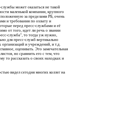
-службы может оказаться не такой
жности маленькой компании, крупного
сположенную за пределами РБ, очень
ми и требования по охвату и
оторые перед пресс-службами и её
имо от того, идет ли речь о звании
есс-служба", то тогда уж нужно,
ьно для пресс-служб вертикально
 организаций и учреждений, и т.д.
е главное, оценивать. Это замечательная
истов, но сравнить его с тем, что
му то рассказать о своих находках и
стью видел сегодня многих коллег на