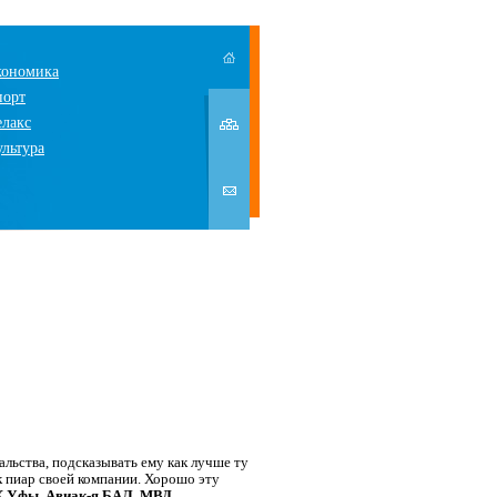
кономика
порт
елакс
ультура
льства, подсказывать ему как лучше ту
 пиар своей компании. Хорошо эту
Х Уфы, Авиак-я БАЛ, МВД,