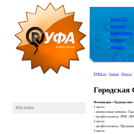
-
радио/TV
-
наружка
-
полиграфия
-
интернет
-
пресса
РУФА.ru
/
Статьи
/
Пресса
/
Городская 
Номинация «Аудиоролик»
1 место
РЕКЛАМА
- независимые авторы:
Гадо
- профессионалы:
РИА «ВЛ
2 место
- профессионалы:
Продакш 
3 место