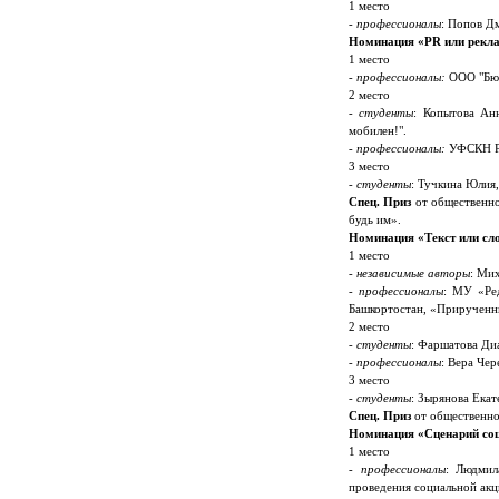
1 место
- профессионалы
: Попов Д
Номинация «
PR
или рекл
1 место
- профессионалы:
ООО "Бюр
2 место
- студенты
: Копытова Ан
мобилен!".
- профессионалы:
УФСКН РФ 
3 место
- студенты
: Тучкина Юлия
Спец. Приз
от общественно
будь им».
Номинация «Текст или сл
1 место
- независимые авторы
: Мих
- профессионалы
: МУ «Ре
Башкортостан, «Прирученн
2 место
- студенты
: Фаршатова Ди
- профессионалы
: Вера Чер
3 место
- студенты
: Зырянова Екат
Спец. Приз
от общественно
Номинация «Сценарий со
1 место
- профессионалы
: Людмил
проведения социальной акц