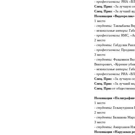
-
профессионалы:
РИА «ВЛ
Спец. Приз:
«За лучшую се
Спец. Приз:
«За лучший ау
Номинация «Видеоролик»
1 место
- студенты:
Тавлыбаева Вер
- независимые авторы
: Га
- профессионалы
: RMC, «А
2 место
- студенты:
Габдулин Раиль
- профессионалы
: Продакш 
3 место
- студенты:
Фазылянов Вил
Викторович, «Курение убив
- независимые авторы
: Га
- профессионалы
: РИА «В
Спец. Приз
: «За лучшую с
Спец. Приз
: «За лучший в
Спец. Приз
от общественно
Номинация «Полиграфия
1 место
- студенты
: Гельмутдинов
2 место
- студенты
: Балашова Мари
3 место
- студенты
: Амирханов Ил
Номинация «Наружная р