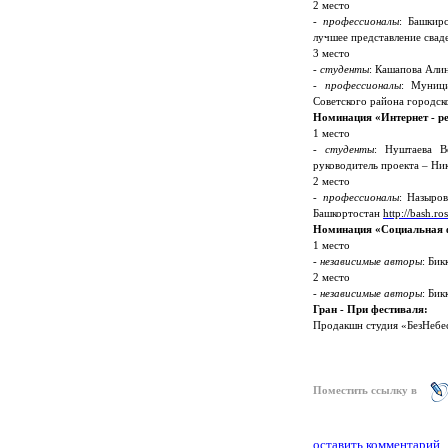
2 место
- профессионалы
: Башкир
лучшее представление свад
3 место
- студенты
: Кашапова Али
- профессионалы
: Муниц
Советского района городско
Номинация «Интернет - р
1 место
- студенты
: Нуштаева В
руководитель проекта – Ни
2 место
- профессионалы
: Назыро
Башкортостан
http://bash.r
Номинация «Социальная 
1 место
- независимые авторы
: Бик
2 место
- независимые авторы
: Би
Гран - При фестиваля:
Продакшн студия «БезНебес
Поместить ссылку в
оставить комментарий