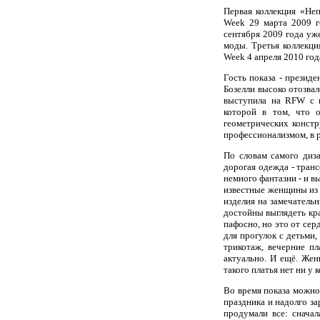
Первая коллекция «Неп
Week 29 марта 2009 г
сентября 2009 года уж
моды. Третья коллекци
Week 4 апреля 2010 год
Гость показа - презид
Бозелли высоко отозва
выступила на RFW с к
которой в том, что 
геометрических констр
профессионализмом, в р
По словам самого диз
дорогая одежда - тран
немного фантазии - и в
известные женщины из 
изделия на замечатель
достойны выглядеть кр
пафосно, но это от сер
для прогулок с детьми,
трикотаж, вечерние пл
актуально. И ещё. Же
такого платья нет ни у к
Во время показа можно
праздника и надолго з
продумали все: снача