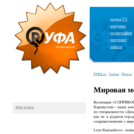
-
радио/TV
-
наружка
-
полиграфия
-
интернет
-
пресса
РУФА.ru
/
Статьи
/
Пресса
/
Мировая м
Коллекция «СОПРИКОСН
Карнаухова – наша земл
РЕКЛАМА
по специальности «Диз
как не в родном горо
соприкосновение с мир
Lena Karnauhova - новы