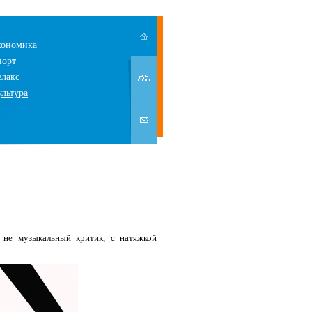
кономика
порт
елакс
ультура
 не музыкальный критик, с натяжкой