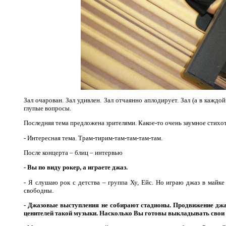
Зал очарован. Зал удивлен. Зал отчаянно аплодирует. Зал (а в каждо
глупые вопросы.
Последняя тема предложена зрителями. Какое-то очень заумное стихот
- Интересная тема. Трам-тирим-там-там-там-там.
После концерта – блиц – интервью
- Вы по виду рокер, а играете джаз.
- Я слушаю рок с детства – группа Ху, Ейс. Но играю джаз в майке
свободны.
- Джазовые выступления не собирают стадионы. Продвижение джа
ценителей такой музыки. Насколько Вы готовы выкладывать свои 