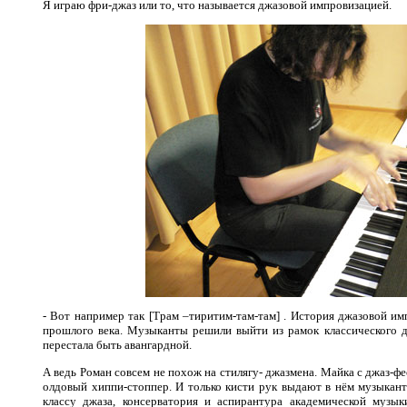
Я играю фри-джаз или то, что называется джазовой импровизацией.
- Вот например так [Трам –тиритим-там-там] . История джазовой им
прошлого века. Музыканты решили выйти из рамок классического д
перестала быть авангардной.
А ведь Роман совсем не похож на стилягу- джазмена. Майка с джаз-ф
олдовый хиппи-стоппер. И только кисти рук выдают в нём музыкант
классу джаза, консерватория и аспирантура академической музы