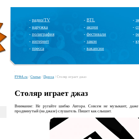
-
радио/TV
-
BTL
-
э
-
наружка
-
акции
-
с
-
полиграфия
-
фестивали
-
р
-
интернет
-
закон
-
к
-
пресса
-
вакансии
РУФА.ru
/
Статьи
/
Пресса
/ Столяр играет джаз
Столяр играет джаз
Внимание: Не ругайте шибко Автора. Совсем не музыкант, даже
продвинутый (на джазе) слушатель. Пишет как слышит.