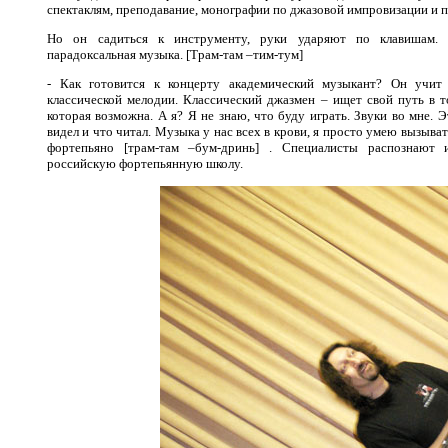
спектаклям, преподавание, монографии по джазовой импровизации и п
Но он садиться к инструменту, руки ударяют по клавишам. С
парадоксальная музыка. [Трам-там –тим-тум]
- Как готовится к концерту академический музыкант? Он учит
классической мелодии. Классический джазмен – ищет свой путь в 
которая возможна. А я? Я не знаю, что буду играть. Звуки во мне. Э
видел и что читал. Музыка у нас всех в крови, я просто умею вызывать
фортепьяно [трам-там –бум-дринь] . Специалисты распознают
российскую фортепьянную школу.