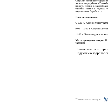
Открытие спортивно-оздоровит
жители микрорайона «Южный», 
принять участие в разнообраз
бассейна: занятия в группах «
национальная борьба и т.д.
План мероприятия.
С 8.30 ч. Сбор гостей и участ
9.00 – 11.00 ч. Сбор и вывоз 
11.00 ч. Чаепитие для всех же
Место проведение акции.
Ост
бассейна).
Приглашаем всех прин
Подумаем о здоровье с
Поместить ссылку в