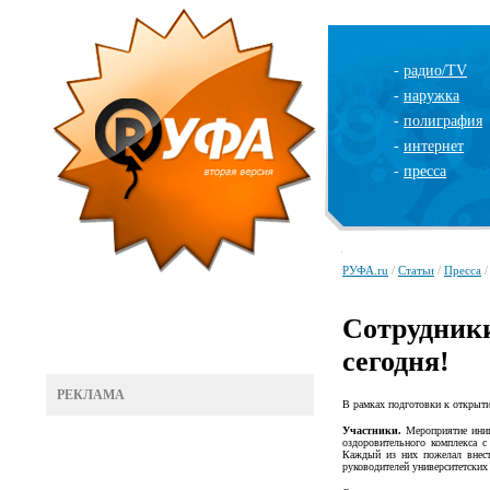
-
радио/TV
-
наружка
-
полиграфия
-
интернет
-
пресса
РУФА.ru
/
Статьи
/
Пресса
/
Сотрудник
сегодня!
РЕКЛАМА
В рамках подготовки к открыти
Участники.
Мероприятие иниц
оздоровительного комплекс
Каждый из них пожелал внест
руководителей университетских