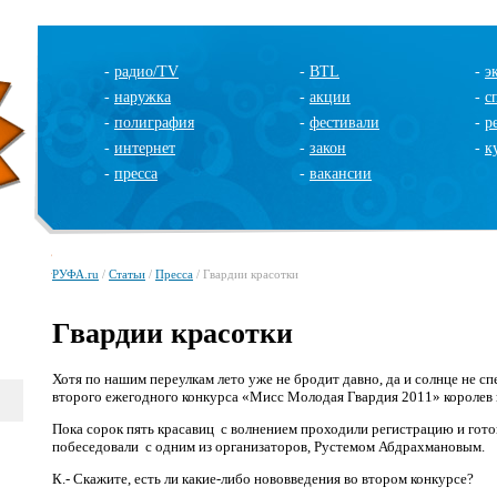
-
радио/TV
-
BTL
-
э
-
наружка
-
акции
-
с
-
полиграфия
-
фестивали
-
р
-
интернет
-
закон
-
к
-
пресса
-
вакансии
РУФА.ru
/
Статьи
/
Пресса
/ Гвардии красотки
Гвардии красотки
Хотя по нашим переулкам лето уже не бродит давно, да и солнце не сп
второго ежегодного конкурса «Мисс Молодая Гвардия 2011» королев
Пока сорок пять красавиц с волнением проходили регистрацию и гото
побеседовали с одним из организаторов, Рустемом Абдрахмановым.
К.- Скажите, есть ли какие-либо нововведения во втором конкурсе?