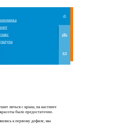
кономика
порт
елакс
ультура
ешит литься с крыш, на кастинге
 красоты было предостаточно.
вились к первому дефиле, мы