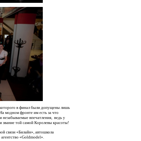
 которого в финал были допущены лишь
На модном фронте им есть за что
 и незабываемые впечатления, ведь у
 и звание той самой Королевы красоты!
ой связи «Билайн», автошкола
агентство «
Gold
model
».