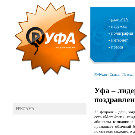
-
радио/TV
-
наружка
-
полиграфия
-
интернет
-
пресса
РУФА.ru
/
Статьи
/
Пресса
/
Уфа – лиде
поздравле
РЕКЛАМА
23 февраля – день, ко
сеть «МегаФона», кажд
абоненты компании в
превышает обычный бу
показателя выходного д