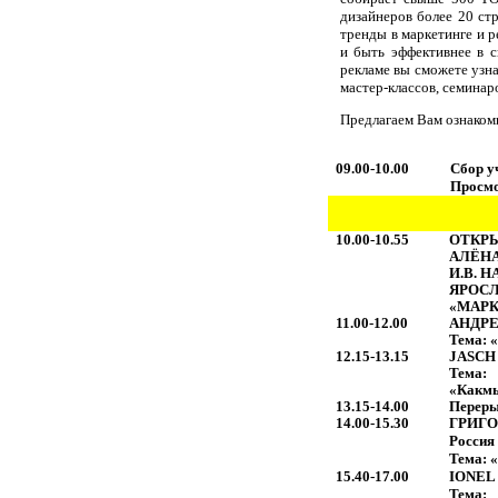
дизайнеров более 20 ст
тренды в маркетинге и р
и быть эффективнее в с
рекламе вы сможете узн
мастер-классов, семина
Предлагаем Вам ознакоми
09.00-10.00
C
бор у
Просмо
10.00-10.55
ОТКР
АЛЁН
И.В. 
ЯРОС
«МАР
11.00-12.00
АНДРЕ
Тема: 
12.15-13.15
JASCH
Тема
:
«
Как
м
13.15-14.00
Перер
14.00-15.30
ГРИГ
Россия
Тема: 
15.40-17.00
IONEL
Тема
: