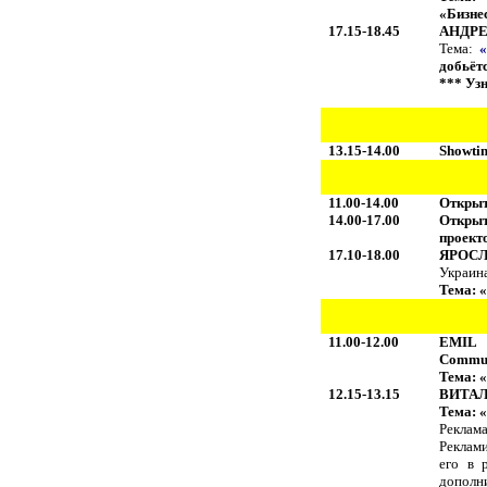
«
Бизне
17.15-18.45
АНДРЕ
Тема:
добьёт
*** Уз
13.15-14.00
Showti
11.00-14.00
Открыт
14.00-17.00
Откры
проект
17.10-18.00
ЯРОС
Украин
Тема: 
11.00-12.00
EMIL 
Commun
Тема: 
12.15-13.15
ВИТАЛИ
Тема: 
Реклам
Реклам
его в 
дополн