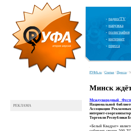
-
радио/TV
-
наружка
-
полиграфия
-
интернет
-
пресса
РУФА.ru
/
Статьи
/
Пресса
/ 
Минск ждё
Международный Фест
Национальной библиоте
РЕКЛАМА
Ассоциация Рекламных
интернет-соорганизат
Торговли Республики Б
«Белый Квадрат» являе
собирает свыше 500
T