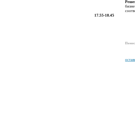
Решен
бизне
соотв
17.55-18.45
Помес
остав