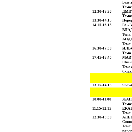
Бельг
Тема
12.30-13.30
ДМИ
Тема
13.30-14.15
Пере
14.15-16.15
РА «В
ВЛА
Тема:
АНД
Тема:
16.30-17.30
ИЛЬ
Тема
17.45-18.45
MAR
Швей
Тема 
бюдж
13.15-14.15
Show
10.00-11.00
ЖАН
Тема
11.15-12.15
ЕКА
Тема:
12.30-13.30
АЛЕ
Commu
Тема
вовл