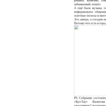
решить. Конечно, со
забываемый, пошёл.
А ещё была музыка, т
неформальное общение
газетные полосы и мате
Это завтра, а сегодня 
Потому-что есть в горо
РS
. Собрание состоял
«Кул-Тау» Валитов
участников.
Следующее 