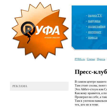
-
радио/TV
-
наружка
-
полиграфия
-
интернет
-
пресса
РУФА.ru
/
Статьи
/
Пресса
/
Пресс-клуб
В самом центре нашего 
Там стоят сосны, поют 
РЕКЛАМА
Это Айбет-стоун или
C
Как кому нравится, а по
Проверил на себе, а т
Там в уютном павильон
тех, кто не в теме.