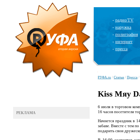
-
радио/TV
-
наружка
-
полиграфия
-
интернет
-
пресса
РУФА.ru
/
Статьи
/
Пресса
/
Kiss Мяу D
6 июля в торговом ко
16 часов посетители т
РЕКЛАМА
Начнется праздник в 1
забаве. Вместе с тем п
подарить свои дружеск
В 16:00 состоится са