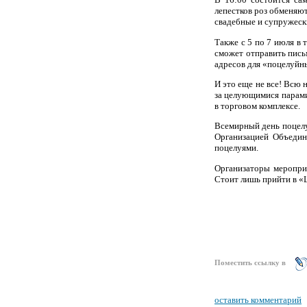
лепестков роз обменяю
свадебные и супружески
Также с 5 по 7 июля в
сможет отправить пис
адресов для «поцелуйн
И это еще не все! Всю 
за целующимися парами
в торговом комплексе.
Всемирный день поцелу
Организацией Объедин
поцелуями.
Организаторы меропри
Стоит лишь прийти в «
Поместить ссылку в
оставить комментарий