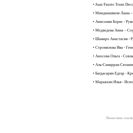
• Juan Fausto Toran De
• Миндиашвили Лаша – 
• Анисонян Борис - Ру
• Медведева Анна – Со
• Шамаро Анастасия - 
• Стромилова Ива - Ген
• Аносова Ольга - Совл
• Аль-Самарраи Сюзанн
• Багдасарян Едгар - Кр
• Марьяхин Илья - Исп
Поместить ссылк