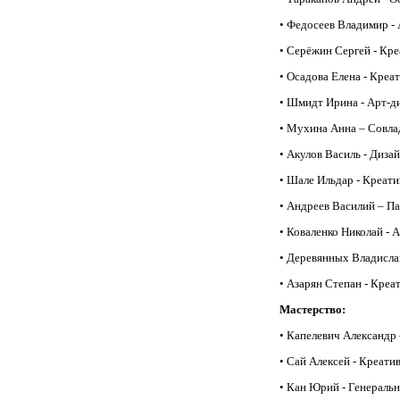
• Федосеев Владимир - 
• Серёжин Сергей - Кр
• Осадова Елена - Креа
• Шмидт Ирина - Арт-д
• Мухина Анна – Совла
• Акулов Василь - Диз
• Шале Ильдар - Креат
• Андреев Василий – Па
• Коваленко Николай - 
• Деревянных Владисла
• Азарян Степан - Креа
Мастерство:
• Капелевич Александр 
• Сай Алексей - Креат
• Кан Юрий - Генерал