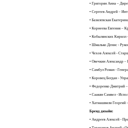
• Григорян Анна – Дир
• Сергеев Андрей – Ин
• Базилевская Екатерин
• Корнеева Евгения – К
• Кобылянских Кирилл –
• Шмалько Денис - Рук
• Чехов Алексей - Ста
• Овечкин Александр – D
• Самбул Роман - Генер
• Коровец Богдан - Упр
• Федоренко Дмитрий –
• Саакян Самвел - Испо
• Хатиашвили Георгий -
Бренд дизайн:
• Андреев Алексей - Пр
• Тараканов Андрей - О