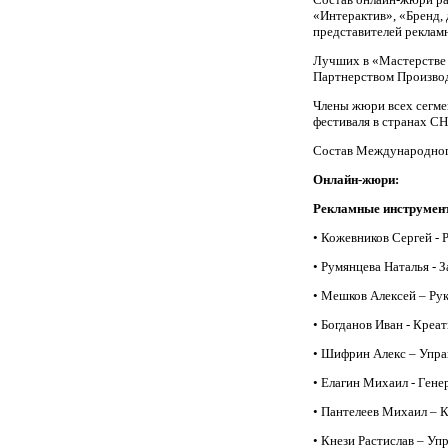
«Интерактив», «Бренд,
представителей реклам
Лучших в «Мастерстве 
Партнерством Производ
Члены жюри всех сегме
фестиваля в странах СН
Состав Международного
Онлайн-жюри:
Рекламные инструмен
• Кожевников Сергей -
• Румянцева Наталья - 
• Мешков Алексей – Рук
• Богданов Иван - Кре
• Шифрин Алекс – Управ
• Елагин Михаил - Ген
• Пантелеев Михаил – 
• Кнези Растислав – У