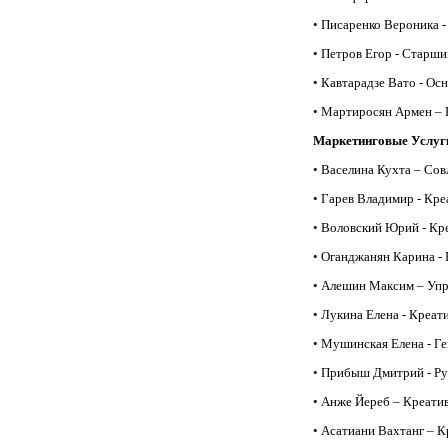
• Писаренко Вероника -
• Петров Егор - Старши
• Кавтарадзе Вато - О
• Мартиросян Армен – П
Маркетинговые Услуг
• Васелина Кухта – Со
• Гарев Владимир - Кр
• Воловский Юрий - Кр
• Оганджанян Карина -
• Алешин Максим – Упр
• Лукина Елена - Креат
• Мушинская Елена - Г
• Прибыш Дмитрий - Рук
• Анже Йереб – Креати
• Асатиани Вахтанг – 