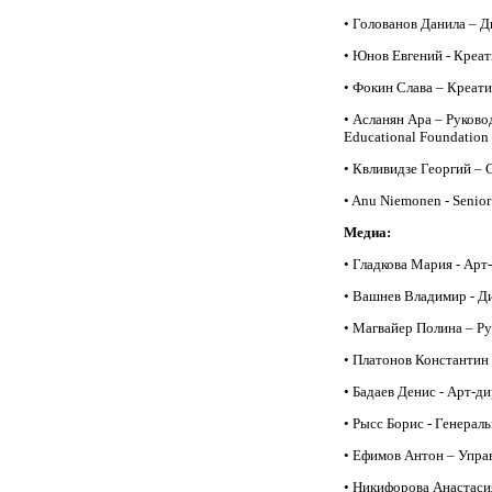
• Голованов Данила – Д
• Юнов Евгений - Креат
• Фокин Слава – Креати
• Асланян Ара – Руков
Educational Foundation
• Квливидзе Георгий –
• Anu Niemonen - Senior 
Медиа:
• Гладкова Мария - Арт
• Вашнев Владимир - Д
• Магвайер Полина – Ру
• Платонов Константин 
• Бадаев Денис - Арт-дир
• Рысс Борис - Генера
• Ефимов Антон – Упр
• Никифорова Анастаси