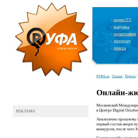
-
радио/TV
-
наружка
-
полиграфия
-
интернет
-
пресса
РУФА.ru
/
Статьи
/
Пресса
/
Онлайн-жю
Московский Международ
в Центре Digital Octob
РЕКЛАМА
Аналогично прошлому го
первый состав жюри пу
конкурсов, после чего
Состав онлайн-жюри ра