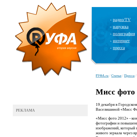
-
радио/TV
-
наружка
-
полиграфия
-
интернет
-
пресса
РУФА.ru
/
Статьи
/
Пресса
/
Мисс фото 
19 декабря в Городско
Васелишиной «Мисс Фот
РЕКЛАМА
«Мисс фото 2012» - кон
фотографии и повышени
изображений, который н
живого зеркала через в