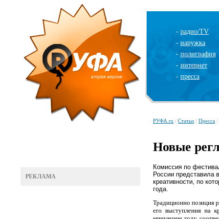
-
радио/TV
-
наружка
-
полиграфия
-
интернет
-
пресса
РУФА.ru
/
Статьи
/
Пресса
/
Новые рег
Комиссия по фестива
России представила 
РЕКЛАМА
креативности, по кот
года.
Традиционно позиция р
его выступления на к
минувшем году соотве