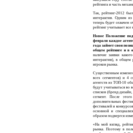
рейтинга и часть механ
Так, рейтинг-2012 был
интерактив. Одним из
теперь будет охвачен 
рейтинг учитывает все
Новое Положение под
февраля каждое агент
года займет свои пози
общем рейтинге и в о
наличие заявки какого
интерактив), в общем
игроков рынка.
Существенным изменени
всех сегментов) и 4 
агентств из ТОП-10 об
будут учитываться во 
списков (бренд-дизайн
сегмент. После этог
дополнительных фестив
фестивалей и конкурсов
основной и специализ
образом подвергся изме
«На мой взгляд, рейт
рынка. Поэтому в пол