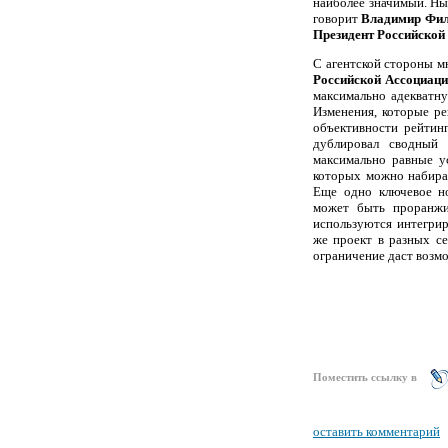
наиболее значимый. Ны
говорит
Владимир Фили
Президент Р
оссийской
С агентской стороны м
Российской Ассоциац
максимально адекватну
Изменения, которые ре
объективности рейтин
дублировал сводный 
максимально равные ус
которых можно набират
Еще одно ключевое но
может быть проранжи
используются интегрир
же проект в разных се
ограничение даст возм
Поместить ссылку в
оставить комментарий