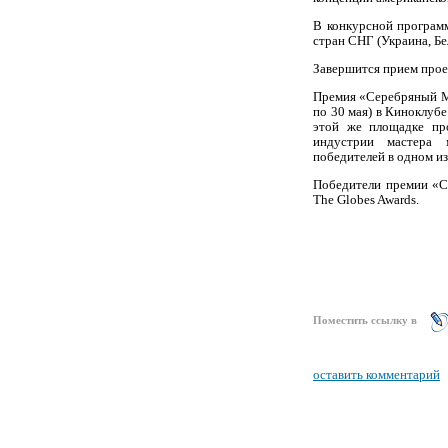
В конкурсной програм
стран СНГ (Украина, Бе
Завершится прием проек
Премия «Серебряный Ме
по 30 мая) в Киноклуб
этой же площадке про
индустрии мастера 
победителей в одном и
Победители премии «С
The Globes Awards.
Поместить ссылку в
оставить комментарий