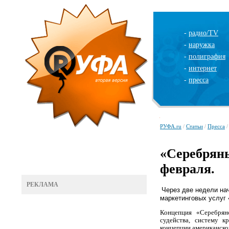
-
радио/TV
-
наружка
-
полиграфия
-
интернет
-
пресса
РУФА.ru
/
Статьи
/
Пресса
/
«Серебряны
февраля.
РЕКЛАМА
Через две недели
на
маркетинговых услуг
Концепция «Серебрян
судейства, систему к
концепции американско