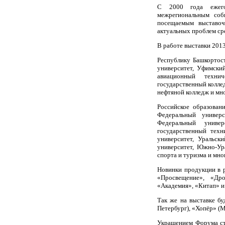
С 2000 года ежего
межрегиональным соб
посещаемым выставо
актуальных проблем ср
В работе выставки 2013
Республику Башкортост
университет, Уфимски
авиационный технич
государственный колле
нефтяной колледж и мно
Российское образован
Федеральный универс
Федеральный универс
государственный техн
университет, Уральск
университет, Южно-Ур
спорта и туризма и мно
Новинки продукции в р
«Просвещение», «Дро
«Академия», «Китап» и
Так же на выставке бу
Петербург
), «Хопёр» (
Украшением Форума ст