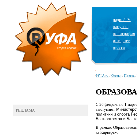
-
радио/TV
-
наружка
-
полиграфия
-
интернет
-
пресса
РУФА.ru
/
Статьи
/
Пресса
/
ОБРАЗОВ
С 26 февраля по 1 март
выступают
Министерс
РЕКЛАМА
политики и спорта Ре
Башкортостан и Башк
В рамках Образовател
ка.Карьера».