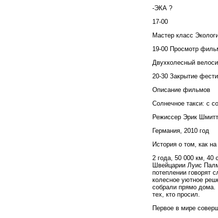
-ЭКА ?
17-00
Мастер класс Эколог
19-00 Просмотр филь
Двухколесный велос
20-30 Закрытие фест
Описание фильмов
C
олнечное
такси
:
с
с
Режиссер Эрик Шмит
Германия, 2010 год
История о том, как н
2 года, 50 000 км, 4
Швейцарии Луис Палм
потеплении говорят с
колесное уютное реш
собрали прямо дома. 
тех, кто просил.
Первое в мире соверш