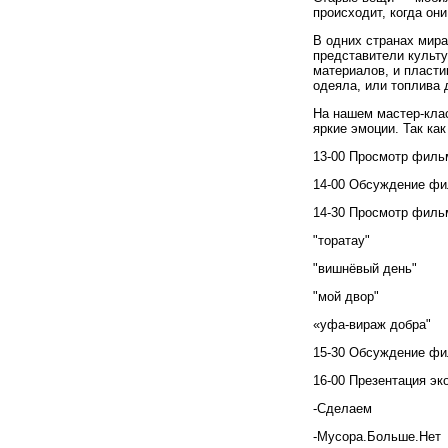
происходит, когда он
В одних странах мира
представители культ
материалов, и пласти
одеяла, или топлива 
На нашем мастер-кла
яркие эмоции. Так ка
13
-
00
Просмотр фил
14
-
00
Обсуждение фи
14
-
30
Просмотр филь
"торатау"
"вишнёвый день"
"мой двор"
«
уфа-вираж добра"
15-30 Обсуждение фи
16-00 Презентация эк
-Сделаем
-Мусора.Больше.Н
ет