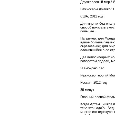
Двухколесный
мир
/ W
Режиссеры Джейкоб С
США, 2011 год
Для многих благополу
способ показать эко-
большее.
Например, для Фреда,
вдвое больше пациент
образование; для Мир
сложившийся в ее стр
Два велосипедных кол
поворотом педали, мо
Я выбираю лес
Режиссер Георгий Мо
Россия, 2012 год
39 минут
Главный лесной филь
Когда Артем Тишков п
тебе это надо?». Вед
многие его однокурсн