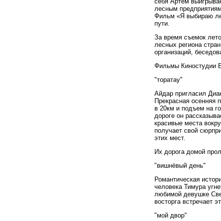
себя Артем выигрыва
лесным предприятиям
Фильм «Я выбираю лес
пути.
За время съемок лет
лесных региона стран
организаций, беседов
Фильмы Киностудии 
"торатау"
Айдар пригласил Диан
Прекрасная осенняя п
в
20
км и подъем на го
дороге он рассказыва
красивые места вокру
получает свой сюрпри
этих мест.
Их дорога домой прол
"вишнёвый день"
Романтическая истори
человека Тимура угне
любимой девушке Свет
восторга встречает эт
"мой двор"