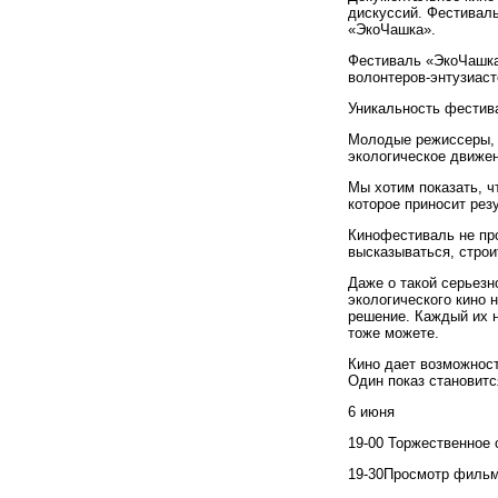
дискуссий. Фестивал
«ЭкоЧашка
».
Фестиваль «ЭкоЧашк
волонтеров-энтуз
иаст
Уникальность фестива
Молодые режиссеры, 
экологическое движен
Мы хотим показать, ч
которое приносит резу
Кинофестиваль не про
высказываться, строи
Даже о такой серьезн
экологического кино 
решение. Каждый их н
тоже можете.
Кино дает возможност
Один показ становит
6
июня
19
-
00
Торжественное 
19
-
30
Просмотр фильм