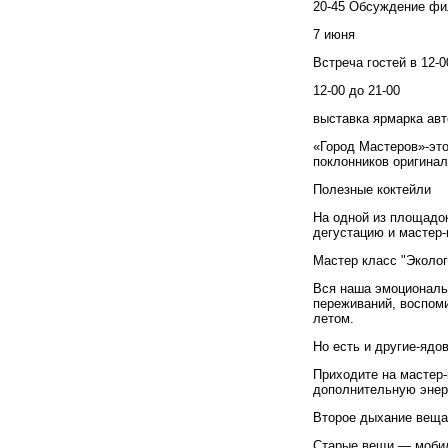
20
-
45
Обсуждение фи
7
июня
Встреча гостей в
12
-
0
12
-
00
до
21
-
00
выставка ярмарка авт
«
Город Мастеров
»-
эт
поклонников оригинал
Полезные коктейли
На одной из площадок
дегустацию и мастер-
Мастер класс "Эколо
Вся наша эмоциональн
переживаний, воспоми
летом.
Но есть и другие-ядов
Приходите на мастер-
дополнительную энер
Второе дыхание вещ
Старые вещи — мобил