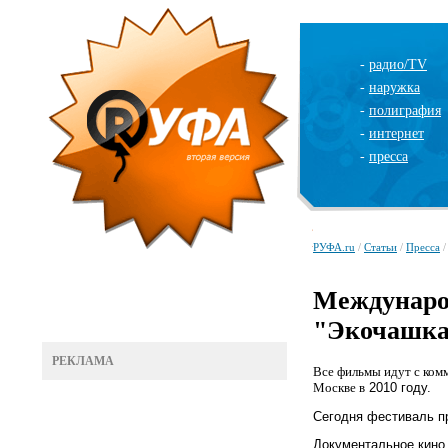
-
радио/TV
-
наружка
-
полиграфия
-
интернет
-
пресса
РУФА.ru
/
Статьи
/
Пресса
/
Междунаро
"Экочашка"
РЕКЛАМА
Все фильмы идут с ком
Москве в
2010
году.
Сегодня фестиваль пр
Документальное кино