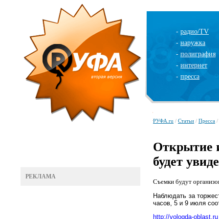
-
радио/TV
-
наружка
-
полиграфия
-
интернет
-
пресса
РУФА.ru
/
Статьи
/
Пресса
/
Открытие 
будет увид
РЕКЛАМА
Съемки будут организ
Наблюдать за торжес
часов, 5 и 9 июля со
http://vologda-o
blast.ru