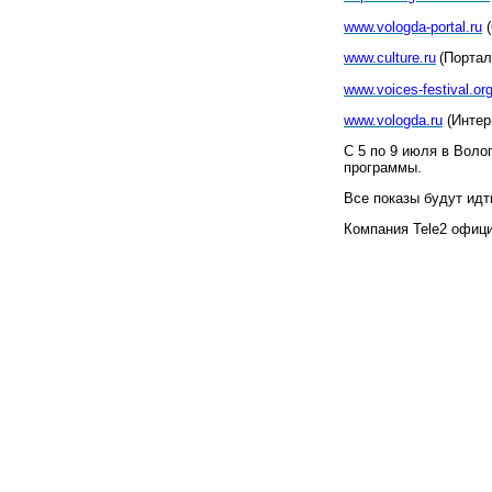
www.vologda-port
al.ru
www.culture.ru
(Портал
www.voices-festi
val.or
www.vologda.ru
(Инте
С 5 по 9 июля в Воло
программы.
Все показы будут идти
Компания
Tele2
офици