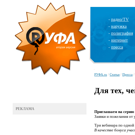
-
радио/TV
-
наружка
-
полиграфия
-
интернет
-
пресса
РУФА.ru
/
Статьи
/
Пресса
/
Для тех, ч
РЕКЛАМА
Приглашаем на серию в
Заявки и пожелания от 
Три вебинара по одной 
В качестве бонуса уча