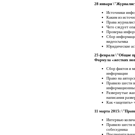
28 января \"Журналис
Источники инф
Каким из источн
Права журналист
Чего следует оп
Проверка инфор
Сбор информации
видеосъемка
Юридические асп
25 февраля \"Общие п
Формула «жестких но
Сбор фактов и м
информации
Право на авторск
Правило шести в
информационных 
Развернутые жан
написания разве
Как «зацепить»
11 марта 2015: \"Прав
Интервью количе
Правило шести в
собеседника
Предварительная