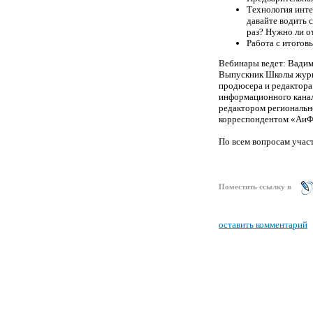
Технология инте
давайте водить 
раз? Нужно ли о
Работа с итогов
Вебинары ведет: Вадим
Выпускник Школы журна
продюсера и редактора
информационного канала
редактором региональн
корреспондентом «АиФ
По всем вопросам участ
Поместить ссылку в
оставить комментарий