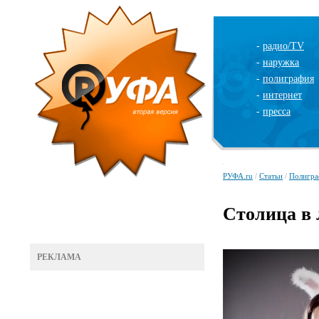
-
радио/TV
-
наружка
-
полиграфия
-
интернет
-
пресса
РУФА.ru
/
Статьи
/
Полигра
Столица в 
РЕКЛАМА