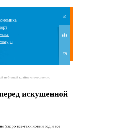
кономика
порт
елакс
ультура
ой публикой крайне ответственно
 перед искушенной
ы (скоро всё-таки новый год и все