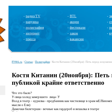
-
радио/TV
-
BTL
-
э
-
наружка
-
акции
-
с
-
полиграфия
-
фестивали
-
р
-
интернет
-
закон
-
к
-
пресса
-
вакансии
РУФА.ru
/
Статьи
/
Полиграфия
/ Костя Китанин (20ноября): Петь перед искушенн
Костя Китанин (20ноября): Петь
публикой крайне ответственно
Что это было?
У-лица холод замерзшего лица- У
Вход в театр – курилка - предбанник как чистилище в храм мЕЛЬпомен
мысли о Ели)
Дамочки билетерши - вечные как гардероб и вешалка в театре