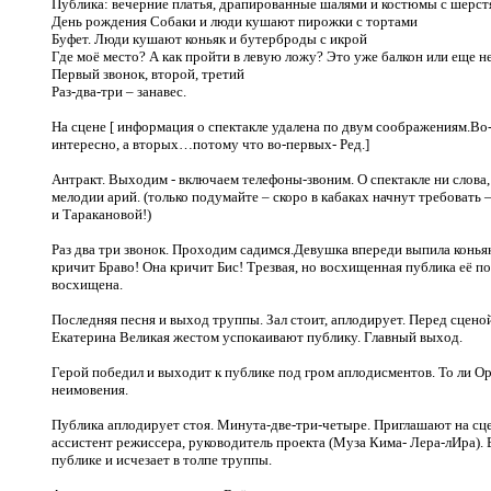
Публика: вечерние платья, драпированные шалями и костюмы с шерс
День рождения Собаки и люди кушают пирожки с тортами
Буфет. Люди кушают коньяк и бутерброды с икрой
Где моё место? А как пройти в левую ложу? Это уже балкон или еще не
Первый звонок, второй, третий
Раз-два-три – занавес.
На сцене [ информация о спектакле удалена по двум соображениям.Во-
интересно, а вторых…потому что во-первых- Ред.]
Антракт. Выходим - включаем телефоны-звоним. О спектакле ни слова,
мелодии арий. (только подумайте – скоро в кабаках начнут требовать –
и Таракановой!)
Раз два три звонок. Проходим садимся.Девушка впереди выпила конья
кричит Браво! Она кричит Бис! Трезвая, но восхищенная публика её п
восхищена.
Последняя песня и выход труппы. Зал стоит, аплодирует. Перед сценой
Екатерина Великая жестом успокаивают публику. Главный выход.
Герой победил и выходит к публике под гром аплодисментов. То ли Ор
неимовения.
Публика аплодирует стоя. Минута-две-три-четыре. Приглашают на сцен
ассистент режиссера, руководитель проекта (Муза Кима- Лера-лИра).
публике и исчезает в толпе труппы.