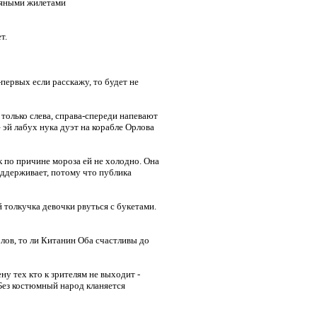
тяными жилетами
т.
первых если расскажу, то будет не
 только слева, справа-спереди напевают
 эй лабух нука дуэт на корабле Орлова
к по причине мороза ей не холодно. Она
оддерживает, потому что публика
 толкучка девочки рвуться с букетами.
лов, то ли Китанин Оба счастливы до
у тех кто к зрителям не выходит -
 Без костюмный народ кланяется