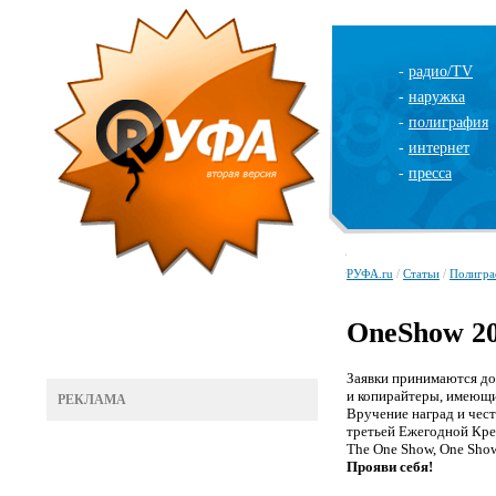
-
радио/TV
-
наружка
-
полиграфия
-
интернет
-
пресса
РУФА.ru
/
Статьи
/
Полигра
OneShow 20
Заявки принимаются до 
и копирайтеры, имеющ
РЕКЛАМА
Вручение наград и чес
третьей Ежегодной Кр
The One Show, One Show
Прояви себя!