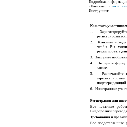
Подробная информация
«Нави-гатор»
www.navi-
Инструкция:
Как стать участнико
1.
Зарегистрируйт
регистрироваться 
2.
Кликните «Создат
чтобы Вы могли 
редактировать дан
3.
Загрузите изображ
4.
Выберите форму 
заявке.
5.
Распечатайте
зарегистрировали
подтверждающий о
6.
Иностранные участ
Регистрация для ино
Все печатные работ
Видеоролики переводят
Требования и правила
Все представленные 