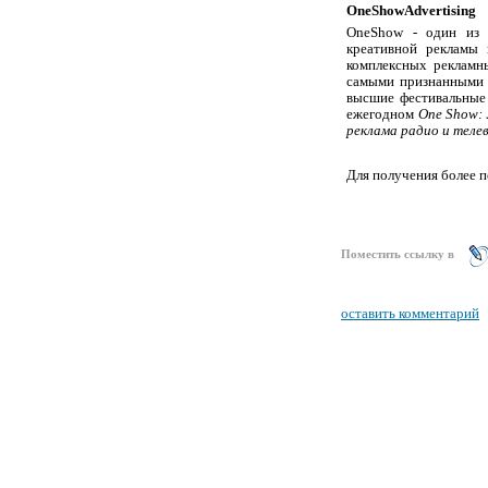
One
Show
Advertising
One
Show
- один из 
креативной рекламы 
комплексных реклам
самыми признанными 
высшие фестивальные 
ежегодном
One Show: 
реклама радио и телев
Для получения более 
Поместить ссылку в
оставить комментарий