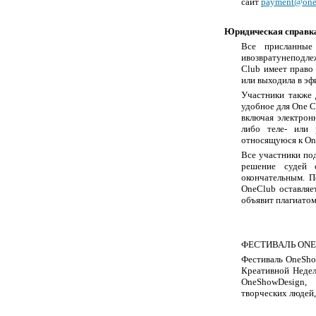
сайт
payment@one
Юридическая справк
Все присланные
и
возврату
не
подле
Club имеет право
или выходила в эф
Участники также 
удобное для One C
включая электрон
либо теле- или 
относящуюся к One
Все участники по
решение судей о
окончательным. П
One
Club
оставляе
объявит плагиатом
ФЕСТИВАЛЬ
ONE
Фестиваль
One
Sh
Креативной Неде
One
Show
Design
,
творческих людей,