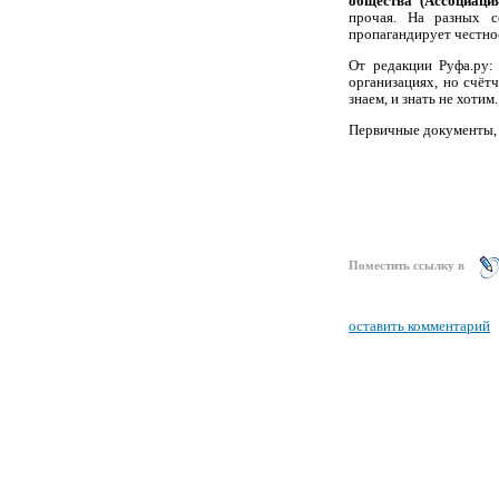
общества (Ассоциац
прочая. На разных с
пропагандирует честнос
От редакции Руфа.ру:
организациях, но счёт
знаем, и знать не хотим
Первичные документы, 
Поместить ссылку в
оставить комментарий