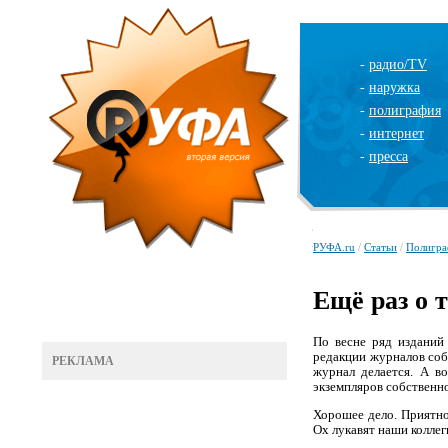
-
радио/TV
-
наружка
-
полиграфия
-
интернет
-
пресса
РУФА.ru
/
Статьи
/
Полигра
Ещё раз о 
По весне ряд изданий
редакции журналов соб
РЕКЛАМА
журнал делается. А во
экземпляров собственно
Хорошее дело. Приятно,
Ох лукавят наши колле