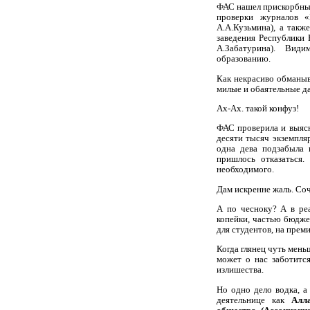
ФАС нашел прискорбные
проверки журналов «
А.А.Кузьмина), а так
заведения Республики 
А.Забатурина). Вид
образованию.
Как некрасиво обманыв
милые и обаятельные да
Ах-Ах. такой конфуз!
ФАС проверила и выясн
десяти тысяч экземпляр
одна дева подзабыла 
пришлось отказаться
необходимого.
Дам искренне жаль. Соч
А по чесноку? А в реа
копейки, частью бюдже
для студентов, на прем
Когда глянец чуть мень
может о нас заботитс
излишества.
Но одно дело водка, а
деятельнице как
Алл